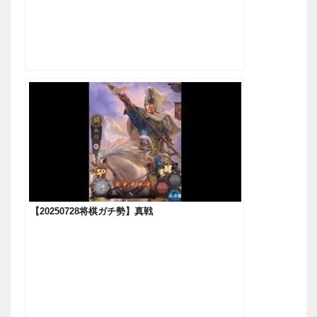
【20250728将棋ガチ勢】真戦