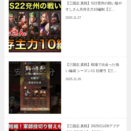
【三国志 真戦】S22兗州の戦い版や
すしさん共存主力10編制【三…
2025.11.27
【三国志 真戦】戦場で出会った強
い編成 シーズン11 社稷弓【三…
2025.11.26
【三国志 真戦】2025/11/26アプデ