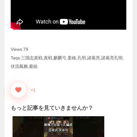
Views:79
Taqs:三国志真戦,真戦,麒麟弓,姜維,孔明,諸葛亮,諸葛亮孔明,
伏流鳳雛,龐統
+1
もっと記事を見ていきませんか？