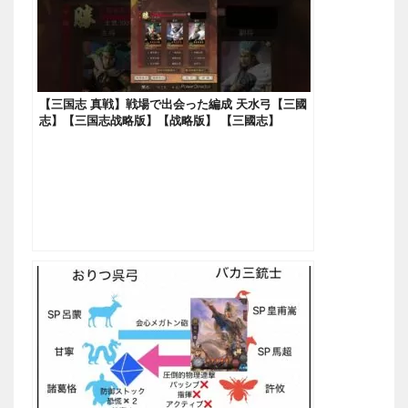
【三国志 真戦】戦場で出会った編成 天水弓【三國
志】【三国志战略版】【战略版】 【三國志】