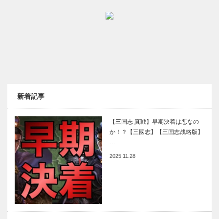
新着記事
【三国志 真戦】早期決着は悪なの
か！？【三國志】【三国志战略版】
…
2025.11.28