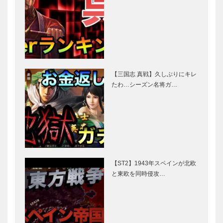
【三国志 真戦】久しぶりにキレ
たわ…シーズン名将ガ…
【ST2】1943年スペインが北欧
と東欧を同時侵攻…