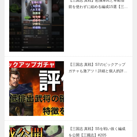
【三国志 真戦】慰撫軍民と草船借
箭を使わずに組める編成15選【三…
【三国志 真戦】S7のピックアップ
ガチャも激アツ！詳細と個人的評…
【三国志 真戦】S5を戦い抜く編成
を公開【三國志】#205