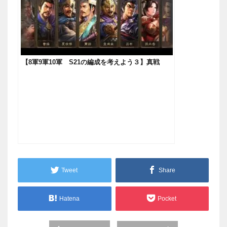
【8軍9軍10軍 S21の編成を考えよう３】真戦
Tweet
Share
Hatena
Pocket