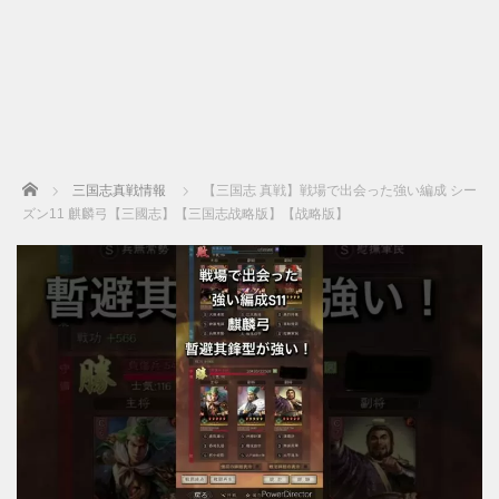
Home
三国志真戦情報
【三国志 真戦】戦場で出会った強い編成 シー
ズン11 麒麟弓【三國志】【三国志战略版】【战略版】