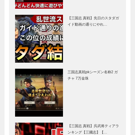
【三国志 真戦】先日のスタダガ
イド動画の通りにやれ…
三国志真戦pkシーズン名称2 ガ
チャ 7万金珠
【三国志 真戦】呉武将ティアラ
ンキング【三國志】【…