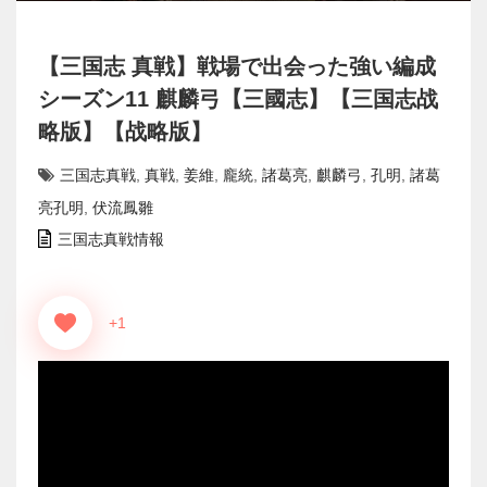
【三国志 真戦】戦場で出会った強い編成
シーズン11 麒麟弓【三國志】【三国志战
略版】【战略版】
三国志真戦
,
真戦
,
姜維
,
龐統
,
諸葛亮
,
麒麟弓
,
孔明
,
諸葛
亮孔明
,
伏流鳳雛
三国志真戦情報
+1