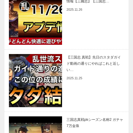
情報【三國志】【三国志…
2025.11.26
【三国志 真戦】先日のスタダガイ
ド動画の通りにやればこれと近し
い…
2025.11.25
三国志真戦pkシーズン名称2 ガチャ
7万金珠