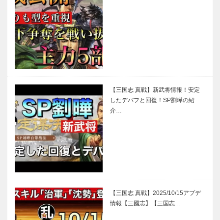
【三国志 真戦】新武将情報！安定
したデバフと回復！SP劉曄の紹
介…
【三国志 真戦】2025/10/15アプデ
情報【三國志】【三国志…