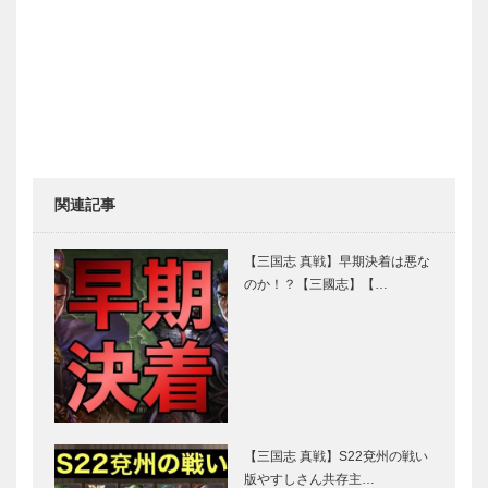
関連記事
【三国志 真戦】早期決着は悪な
のか！？【三國志】【…
【三国志 真戦】S22兗州の戦い
版やすしさん共存主…