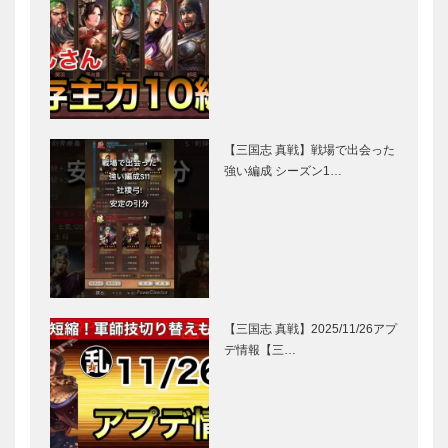
【三国志 真戦】戦場で出会った
強い編成 シーズン1…
【三国志 真戦】2025/11/26アプ
デ情報【三…