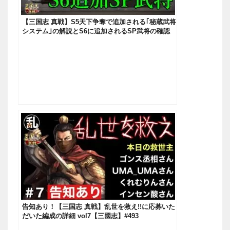
【三国志 真戦】S5天下争奪で追加される｢秘蔵武将
システム｣の解説とS6に追加されるSP武将の確認
【三國志】#180
告知あり！【三国志 真戦】乱世を救え!!に応募いた
だいた編成の詳細 vol7【三國志】#493