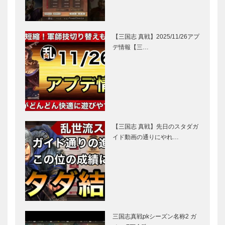
【三国志 真戦】2025/11/26アプ
デ情報【三…
【三国志 真戦】先日のスタダガ
イド動画の通りにやれ…
三国志真戦pkシーズン名称2 ガ