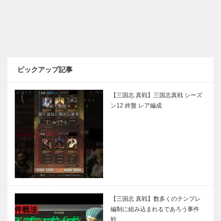
ピックアップ記事
【三国志 真戦】三国志真戦 シーズ
ン12 終盤 レア編成
【三国志 真戦】数多くのテンプレ
編制に組み込まれるであろう事件
戦…