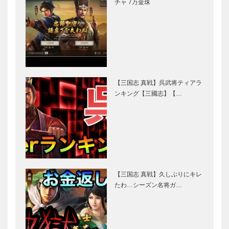
チャ 7万金珠
【三国志 真戦】呉武将ティアラ
ンキング【三國志】【…
【三国志 真戦】久しぶりにキレ
たわ…シーズン名将ガ…