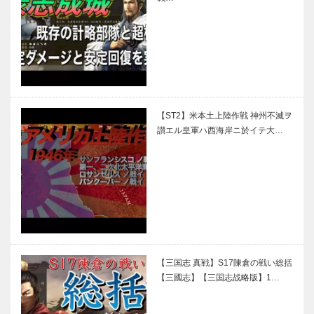
【ST2】米本土上陸作戦 神州不滅ヲ
讃エル皇軍ハ西海岸ニ於イテ大…
【三国志 真戦】S17陳倉の戦い総括
【三國志】【三国志战略版】1…