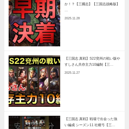
か！？【三國志】【三国志战略版】
…
2025.11.28
【三国志 真戦】S22兗州の戦い版や
すしさん共存主力10編制【三…
2025.11.27
【三国志 真戦】戦場で出会った強
い編成 シーズン11 社稷弓【三…