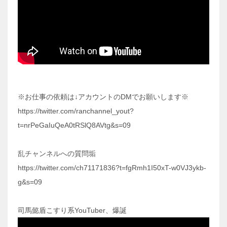
※お仕事の依頼は↓アカウントのDMでお願いします※
https://twitter.com/ranchannel_yout?
t=nrPeGaIuQeA0tRSlQ8AVtg&s=09
乱チャンネルへの質問垢
https://twitter.com/ch71171836?t=fgRmh1I50xT-w0VJ3ykb-
g&s=09
司馬懿盾こすり系YouTuber、爆誕