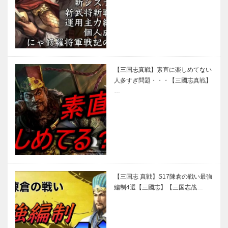
【三国志真戦】素直に楽しめてない
人多すぎ問題・・・【三國志真戦】
…
【三国志 真戦】S17陳倉の戦い最強
編制4選【三國志】【三国志战…