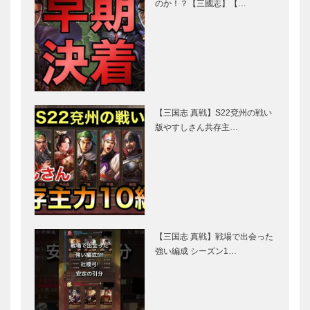
のか！？【三國志】【…
【三国志 真戦】S22兗州の戦い
版やすしさん共存主…
【三国志 真戦】戦場で出会った
強い編成 シーズン1…