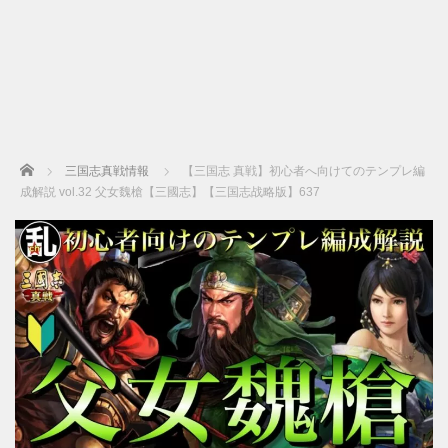
Home
三国志真戦情報
【三国志 真戦】初心者へ向けてのテンプレ編
成解説 vol.32 父女魏槍【三國志】【三国志战略版】637