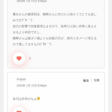
2023年 7月 17日 8:06pm
董白さんの継承戦法、貂蝉さんに付けたら強そうでとても楽し
みです(*´∀｀*)
知力の影響で回復量増えますので、統率だけ高い武将に覚えさ
せるより有効ですし、
貂蝉さんは被ダメ減よりも回復の方が、肩代りダメージ増える
ので適してますもの(*´艸｀*)
0
A syun
引用
返信
2023年 7月 17日 8:06pm
血刃は呂布かなぁ