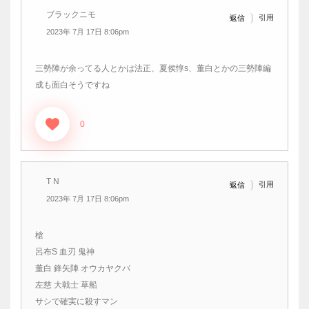
ブラックニモ
引用
返信
2023年 7月 17日 8:06pm
三勢陣が余ってる人とかは法正、夏侯惇s、董白とかの三勢陣編
成も面白そうですね
0
T N
引用
返信
2023年 7月 17日 8:06pm
槍
呂布S 血刃 鬼神
董白 鋒矢陣 オウカヤクバ
左慈 大戟士 草船
サシで確実に殺すマン