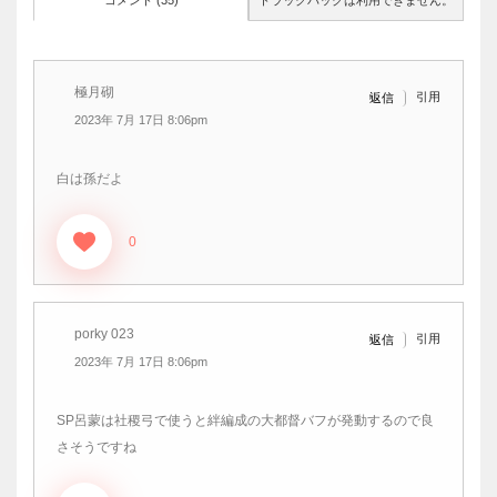
極月砌
引用
返信
2023年 7月 17日 8:06pm
白は孫だよ
0
porky 023
引用
返信
2023年 7月 17日 8:06pm
SP呂蒙は社稷弓で使うと絆編成の大都督バフが発動するので良
さそうですね