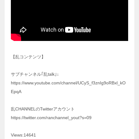
【乱コンテンツ】
サブチャンネル｢乱talk｣↓
https://www.youtube.com/channel/UCyS_f3znIg9oRBxl_kO
EpqA
乱CHANNELのTwitterアカウント
https://twitter.com/ranchannel_yout?s=09
Views:14641