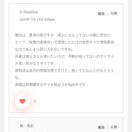
G Savanna
引用
返信
2023年 7月 17日 8:06pm
董白は、董卓の孫ですが「成人にもなってない小娘に官位だ
と！？」程度の意味合いで登場しただけの女性キャラ増加要員
なのであんまり思い入れないですね。
呂蒙は使えるなら使いたいけど、手駒が揃ってないのでイマイ
チ使い所がなさそうです。
新戦法は血刃の性能次第ですけど、無くてもなんとかなりそう
な。
来期は初期通常ガチャを狙おうか悩み中です。
0
貂・黒妃
引用
返信