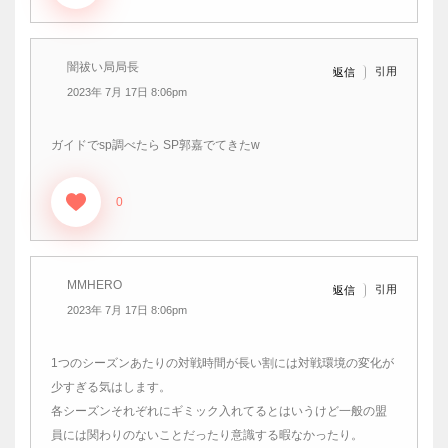
闇祓い局局長
引用
返信
2023年 7月 17日 8:06pm
ガイドでsp調べたら SP郭嘉でてきたw
0
MMHERO
引用
返信
2023年 7月 17日 8:06pm
1つのシーズンあたりの対戦時間が長い割には対戦環境の変化が
少すぎる気はします。
各シーズンそれぞれにギミック入れてるとはいうけど一般の盟
員には関わりのないことだったり意識する暇なかったり。