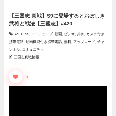
【三国志 真戦】S9に登場するとおぼしき
武将と戦法【三國志】#420
YouTube
,
ユーチューブ
,
動画
,
ビデオ
,
共有
,
カメラ付き
携帯電話
,
動画機能付き携帯電話
,
無料
,
アップロード
,
チャ
ンネル
,
コミュニティ
三国志真戦情報
0