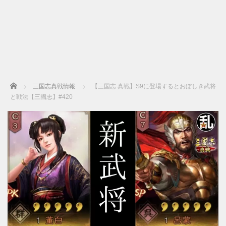
Home
三国志真戦情報
【三国志 真戦】S9に登場するとおぼしき武将
と戦法【三國志】#420