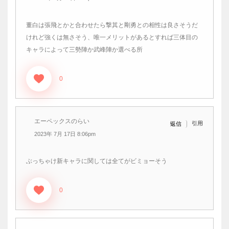
董白は張飛とかと合わせたら撃其と剛勇との相性は良さそうだ
けれど強くは無さそう、唯一メリットがあるとすれば三体目の
キャラによって三勢陣か武峰陣か選べる所
0
エーペックスのらい
引用
返信
2023年 7月 17日 8:06pm
ぶっちゃけ新キャラに関しては全てがビミョーそう
0