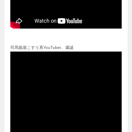
司馬懿盾こすり系YouTuber、爆誕