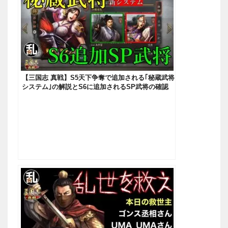
【三国志 真戦】S5天下争奪で追加される｢秘蔵武将
システム｣の解説とS6に追加されるSP武将の確認
【三國志】#180