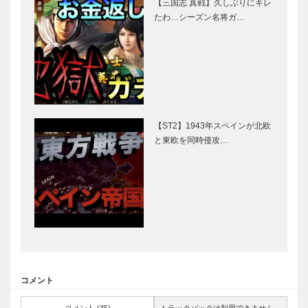
【三国志 真戦】久しぶりにキレ
たわ…シーズン名将ガ…
【ST2】1943年スペインが北欧
と東欧を同時侵攻…
コメント
コメント (35)
トラックバックは利用できません。