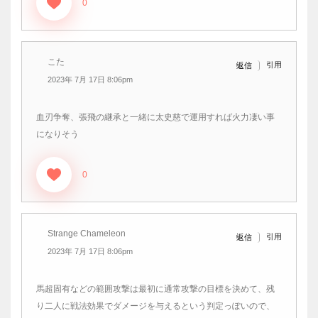
0
こた
引用
返信
2023年 7月 17日 8:06pm
血刃争奪、張飛の継承と一緒に太史慈で運用すれば火力凄い事
になりそう
0
Strange Chameleon
引用
返信
2023年 7月 17日 8:06pm
馬超固有などの範囲攻撃は最初に通常攻撃の目標を決めて、残
り二人に戦法効果でダメージを与えるという判定っぽいので、