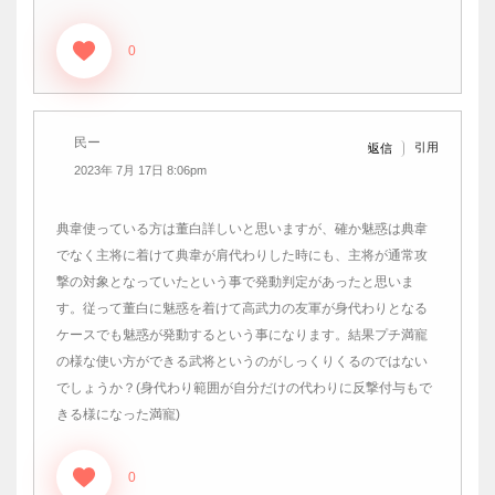
0
民ー
引用
返信
2023年 7月 17日 8:06pm
典韋使っている方は董白詳しいと思いますが、確か魅惑は典韋
でなく主将に着けて典韋が肩代わりした時にも、主将が通常攻
撃の対象となっていたという事で発動判定があったと思いま
す。従って董白に魅惑を着けて高武力の友軍が身代わりとなる
ケースでも魅惑が発動するという事になります。結果プチ満寵
の様な使い方ができる武将というのがしっくりくるのではない
でしょうか？(身代わり範囲が自分だけの代わりに反撃付与もで
きる様になった満寵)
0