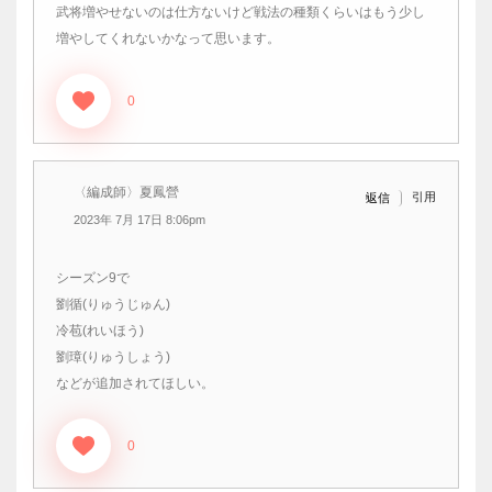
武将増やせないのは仕方ないけど戦法の種類くらいはもう少し
増やしてくれないかなって思います。
0
〈編成師〉夏鳳營
引用
返信
2023年 7月 17日 8:06pm
シーズン9で
劉循(りゅうじゅん)
冷苞(れいほう)
劉璋(りゅうしょう)
などが追加されてほしい。
0