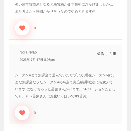
強い通常攻撃系となると馬雲綠がまず最初に浮かびましたが…
また考えたら時間かかりそうなのでやめときますw
0
Nora Nyao
引用
返信
2023年 7月 17日 8:06pm
シーズン4まで無課金で遊んでいたサブアカ(現在シーズン6)に、
まだ無課金だッたシーズン4の時点で完凸(継承戦法にも変えて
います)になッちゃッた呂蒙さんがいます。SPバージョンだとし
ても、もう呂蒙さんはお腹いッぱいです(苦笑)
0