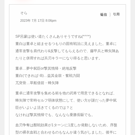
そら
引用
返信
2023年 7月 17日 8:06pm
SP呂蒙は使い道たくさんありそうですね(*^^*)
董白は董卓と組ませるつもりの固有戦法に見えました。董卓に
通常攻撃を肩代わり&反撃してもらえるので、藤甲兵と蜂矢陣あ
たりと併用すれば兵刃キラーになり得ると思います。
董卓…夢中弑臣or撃其惰帰・絶地反撃
董白(できれば↑B)…益其金鼓・奮戦力闘
兀突骨…草船借箭・蜂矢陣
董卓に通常攻撃を集める術を他の武将で用意できるとなれば、
蜂矢陣で常時セルフ弱体状態にして、使い方が謎だった夢中弑
臣がいよいよ活きてくるのでは？と
なければ撃其惰帰でも、なんなら乗勝長駆でも。
血刃争奪は酣戦効果が1ターンに1度しか発動しないため、序盤
型の裸衣血戦と合わせるのもなんか違う気がしました。後半に