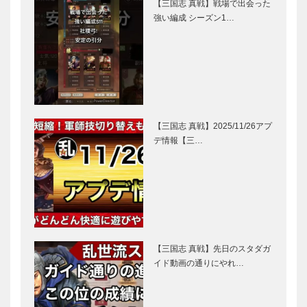
【三国志 真戦】戦場で出会った
強い編成 シーズン1…
【三国志 真戦】2025/11/26アプ
デ情報【三…
【三国志 真戦】先日のスタダガ
イド動画の通りにやれ…