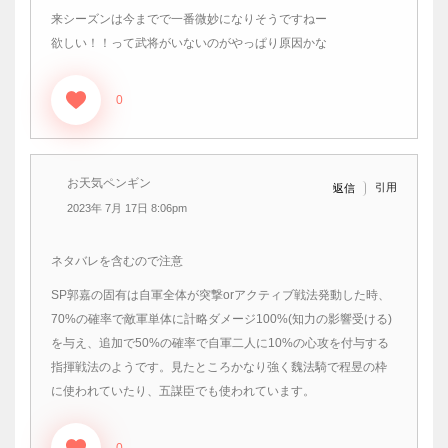
来シーズンは今までで一番微妙になりそうですねー
欲しい！！って武将がいないのがやっぱり原因かな
0
お天気ペンギン
引用
返信
2023年 7月 17日 8:06pm
ネタバレを含むので注意
SP郭嘉の固有は自軍全体が突撃orアクティブ戦法発動した時、
70%の確率で敵軍単体に計略ダメージ100%(知力の影響受ける)
を与え、追加で50%の確率で自軍二人に10%の心攻を付与する
指揮戦法のようです。見たところかなり強く魏法騎で程昱の枠
に使われていたり、五謀臣でも使われています。
0