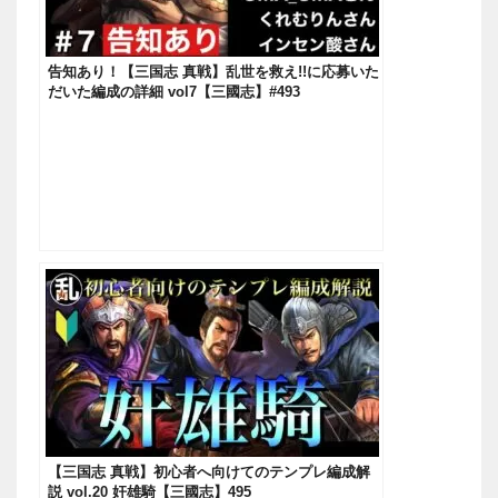
告知あり！【三国志 真戦】乱世を救え!!に応募いた
だいた編成の詳細 vol7【三國志】#493
【三国志 真戦】初心者へ向けてのテンプレ編成解
説 vol.20 奸雄騎【三國志】495