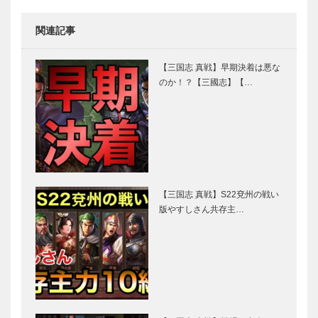
関連記事
【三国志 真戦】早期決着は悪な
のか！？【三國志】【…
【三国志 真戦】S22兗州の戦い
版やすしさん共存主…