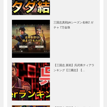
三国志真戦pkシーズン名称2 ガ
チャ 7万金珠
【三国志 真戦】呉武将ティアラ
ンキング【三國志】【…