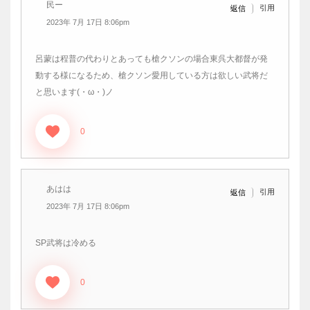
民ー
引用
返信
2023年 7月 17日 8:06pm
呂蒙は程普の代わりとあっても槍クソンの場合東呉大都督が発
動する様になるため、槍クソン愛用している方は欲しい武将だ
と思います(・ω・)ノ
0
あはは
引用
返信
2023年 7月 17日 8:06pm
SP武将は冷める
0