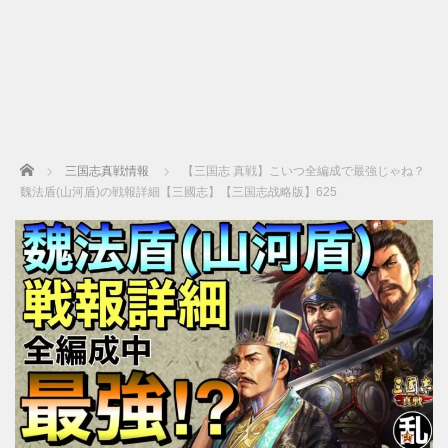
Home
三国志真戦情報
【三国志 真戦】こいつ全編成で最強じゃね？
魏法盾(山河盾)の戦報詳細【三國志】【三国志战略版】625