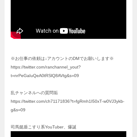
※お仕事の依頼は↓アカウントのDMでお願いします※
https://twitter.com/ranchannel_yout?
t=nrPeGaIuQeA0tRSlQ8AVtg&s=09
乱チャンネルへの質問垢
https://twitter.com/ch71171836?t=fgRmh1I50xT-w0VJ3ykb-
g&s=09
司馬懿盾こすり系YouTuber、爆誕