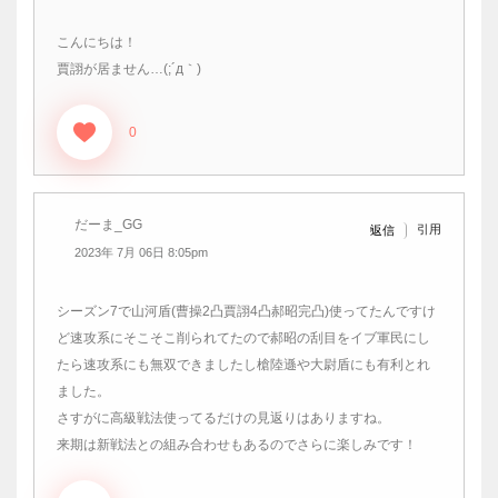
こんにちは！
賈詡が居ません…(;´д｀)
0
だーま_GG
引用
返信
2023年 7月 06日 8:05pm
シーズン7で山河盾(曹操2凸賈詡4凸郝昭完凸)使ってたんですけ
ど速攻系にそこそこ削られてたので郝昭の刮目をイブ軍民にし
たら速攻系にも無双できましたし槍陸遜や大尉盾にも有利とれ
ました。
さすがに高級戦法使ってるだけの見返りはありますね。
来期は新戦法との組み合わせもあるのでさらに楽しみです！