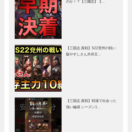
のか！？【三國志】【…
【三国志 真戦】S22兗州の戦い
版やすしさん共存主…
【三国志 真戦】戦場で出会った
強い編成 シーズン1…