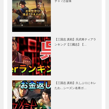
チャ 7万金珠
【三国志 真戦】呉武将ティアラ
ンキング【三國志】【…
【三国志 真戦】久しぶりにキレ
たわ…シーズン名将ガ…