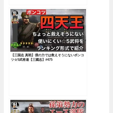
【三国志 真戦】僕の力では救えそうにないポンコ
ツ☆5武将達【三國志】#475