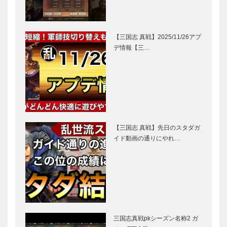
【三国志 真戦】2025/11/26アプ
デ情報【三…
【三国志 真戦】先日のスタダガ
イド動画の通りにやれ…
三国志真戦pkシーズン名称2 ガ