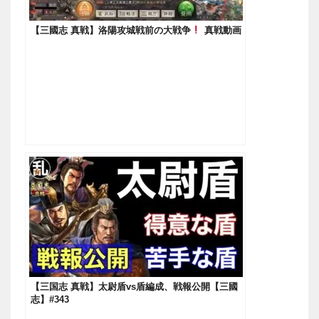
【三國志 真戦】洛陽攻城戦前の大戦争
真戦動画
【三国志 真戦】太尉盾vs盾編成、戦報公開【三國
志】#343