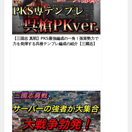
【三国志 真戦】PKS最強編成の一角！孫策勢力で
力を発揮する呉槍テンプレ編成の紹介【三國志】
#135