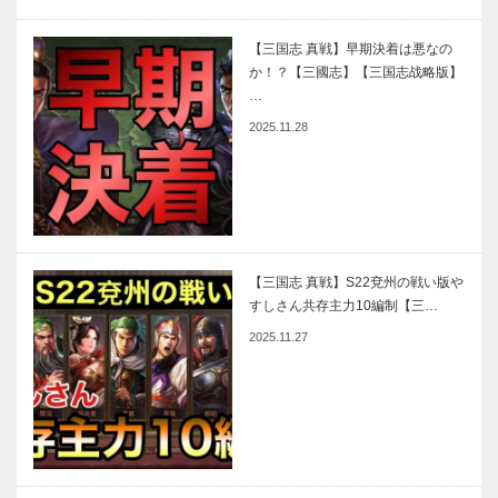
【三国志 真戦】早期決着は悪なの
か！？【三國志】【三国志战略版】
…
2025.11.28
【三国志 真戦】S22兗州の戦い版や
すしさん共存主力10編制【三…
2025.11.27