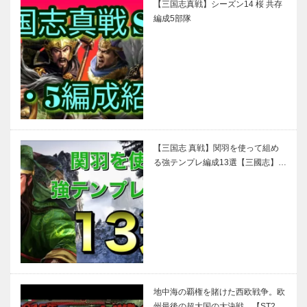
【三国志真戦】シーズン14 桜 共存
編成5部隊
【三国志 真戦】関羽を使って組め
る強テンプレ編成13選【三國志】…
地中海の覇権を賭けた西欧戦争。欧
州最後の超大国の大決戦。【ST2…