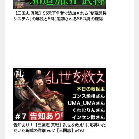
【三国志 真戦】S5天下争奪で追加される｢秘蔵武将
システム｣の解説とS6に追加されるSP武将の確認
【三國志】#180
告知あり！【三国志 真戦】乱世を救え!!に応募いた
だいた編成の詳細 vol7【三國志】#493