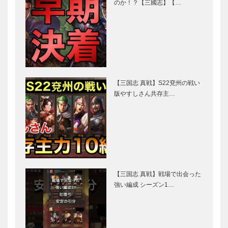
のか！？【三國志】【…
【三国志 真戦】S22兗州の戦い
版やすしさん共存主…
【三国志 真戦】戦場で出会った
強い編成 シーズン1…