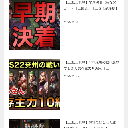
【三国志 真戦】早期決着は悪なの
か！？【三國志】【三国志战略版】
…
2025.11.28
【三国志 真戦】S22兗州の戦い版や
すしさん共存主力10編制【三…
2025.11.27
【三国志 真戦】戦場で出会った強