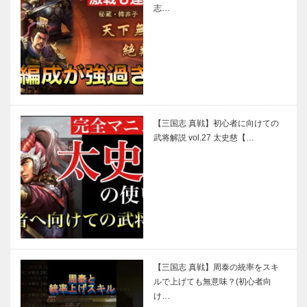
志…
【三国志 真戦】初心者に向けての
武将解説 vol.27 太史慈【…
【三国志 真戦】周泰の統率をスキ
ルで上げても無意味？(初心者向
け…