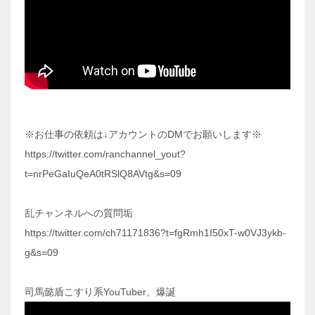
※お仕事の依頼は↓アカウントのDMでお願いします※
https://twitter.com/ranchannel_yout?
t=nrPeGaIuQeA0tRSlQ8AVtg&s=09
乱チャンネルへの質問垢
https://twitter.com/ch71171836?t=fgRmh1I50xT-w0VJ3ykb-
g&s=09
司馬懿盾こすり系YouTuber、爆誕