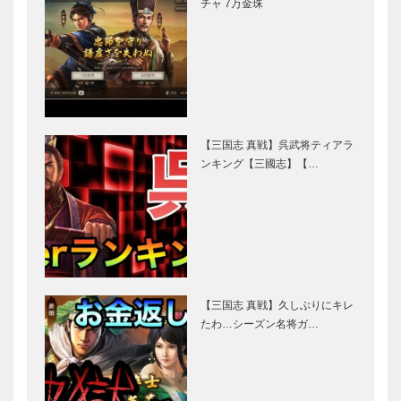
チャ 7万金珠
【三国志 真戦】呉武将ティアラ
ンキング【三國志】【…
【三国志 真戦】久しぶりにキレ
たわ…シーズン名将ガ…