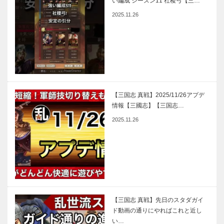
い編成 シーズン11 社稷弓【三…
2025.11.26
【三国志 真戦】2025/11/26アプデ
情報【三國志】【三国志…
2025.11.26
【三国志 真戦】先日のスタダガイ
ド動画の通りにやればこれと近し
い…