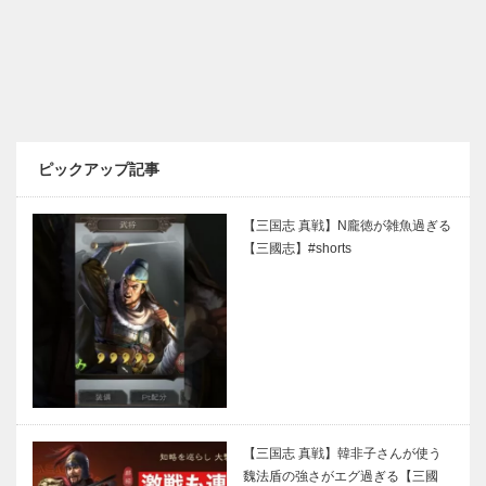
ピックアップ記事
【三国志 真戦】N龐徳が雑魚過ぎる
【三國志】#shorts
【三国志 真戦】韓非子さんが使う
魏法盾の強さがエグ過ぎる【三國