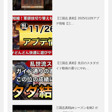
【三国志 真戦】2025/11/26アプ
デ情報【三…
【三国志 真戦】先日のスタダガ
イド動画の通りにやれ…
三国志真戦pkシーズン名称2 ガ