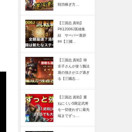
戦功稼ぎ方…
【三国志 真戦】
PK12006J英雄集
結 サーバー進捗
#4【三國…
【三国志 真戦】韓
非子さんが使う魏法
盾の強さがエグ過ぎ
る【三國志…
【三国志 真戦】重
ねにくいS限定武将
を一切使わずに最先
端までずっ…