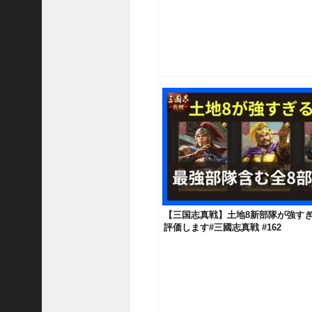
ア
プ
ロ
ー
チ
の
登
場
！
S
P
孫
堅
の
【三国志真戦】土地8新部隊が強すぎ
固
評価します#三國志真戦 #162
有
戦
法
が
面
白