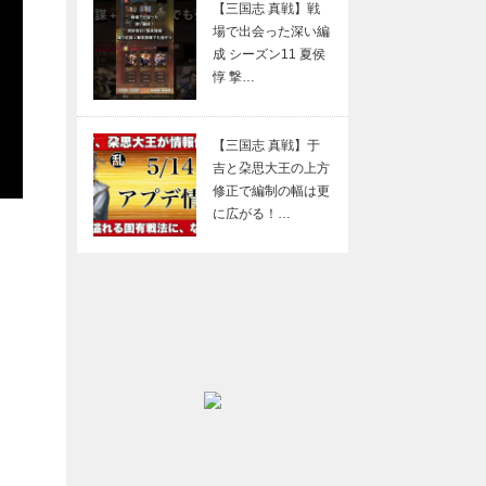
【三国志 真戦】戦
場で出会った深い編
成 シーズン11 夏侯
惇 撃…
【三国志 真戦】于
吉と朶思大王の上方
修正で編制の幅は更
に広がる！…