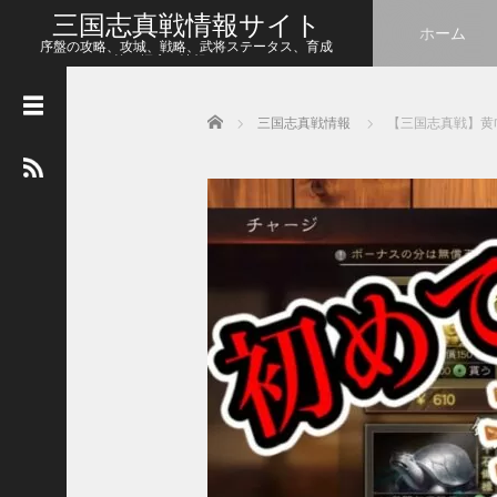
三国志真戦情報サイト
ホーム
序盤の攻略、攻城、戦略、武将ステータス、育成
等、幅広い情報をシェア
Home
三国志真戦情報
【三国志真戦】黄
人
気
の
記
事
【
三
国
志
真
戦
】
こ
の
状
態