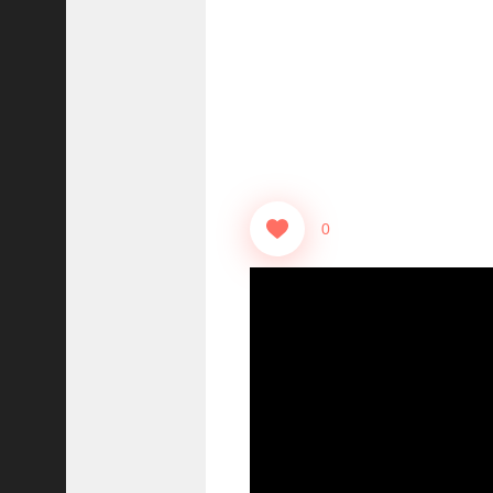
志
战
略
版
】
1
2
1
3
0
【
三
国
志
真
戦
】
ま
だ
間