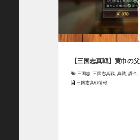
で
使
っ
て
み
た
い
！
究
【三国志真戦】黄巾の父
極
劉
三国志
,
三国志真戦
,
真戦
,
課金
,
曄
飛
三国志真戦情報
熊
【
三
國
志
】
【
三
国