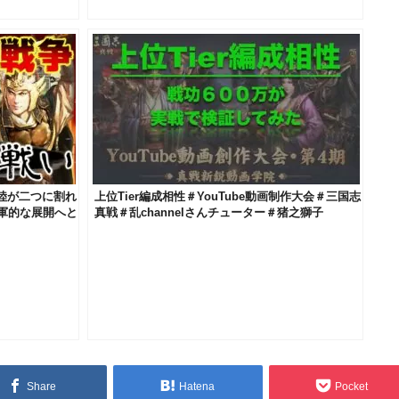
陸が二つに割れ
上位Tier編成相性＃YouTube動画制作大会＃三国志
軍的な展開へと
真戦＃乱channelさんチューター＃猪之獅子
Share
Hatena
Pocket