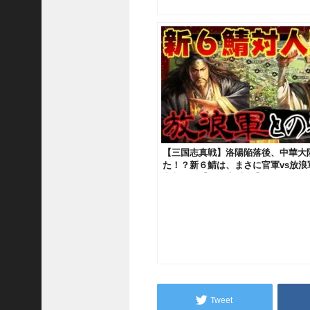
い
！
【
三
國
志
】
【
三
国
志
【三国志真戦】洛陽陥落後、中華大
た！？新６鯖は、まさに官軍vs放浪
战
突入！！【三国志 真戦】#105
略
版
】
1
2
7
9
Tweet
【