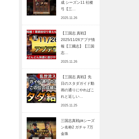
成 シーズン11 社稷
弓【三…
2025.11.26
【三国志 真戦】
2025/11/26アプデ情
報【三國志】【三国
志…
2025.11.26
【三国志 真戦】先
日のスタダガイド動
画の通りにやればこ
れと近しい…
2025.11.25
三国志真戦pkシーズ
ン名称2 ガチャ 7万
金珠