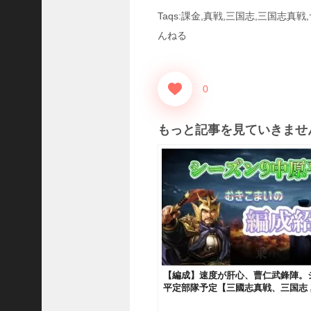
国
Taqs:課金,真戦,三国志,三国志真
志
んねる
战
略
版
】
0
1
0
7
もっと記事を見ていきませ
6
【
三
国
志
真
戦
】
【編成】速度が肝心、曹仁武鋒陣。
新
平定部隊予定【三國志真戦、三国志
た
な