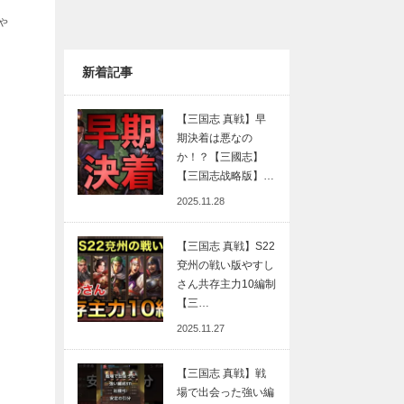
ゃ
新着記事
【三国志 真戦】早
期決着は悪なの
か！？【三國志】
【三国志战略版】…
2025.11.28
【三国志 真戦】S22
兗州の戦い版やすし
さん共存主力10編制
【三…
2025.11.27
【三国志 真戦】戦
場で出会った強い編