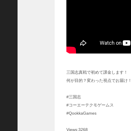
に
合
う
！
S
1
7
陳
倉
の
戦
い
三国志真戦で初めて課金します！
の
予
何が目的？変わった視点でお届け
習
【
#三国志
三
國
#コーエーテクモゲームス
志
#QookkaGames
】
【
三
Views:3268