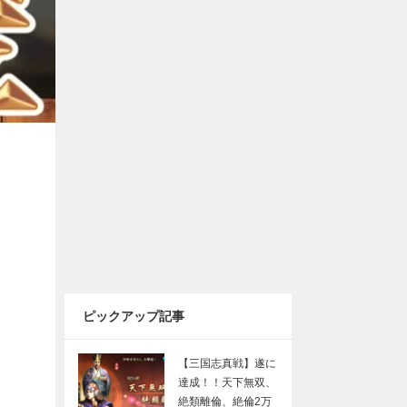
ピックアップ記事
【三国志真戦】遂に
達成！！天下無双、
絶類離倫、絶倫2万