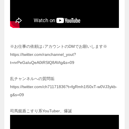
※お仕事の依頼は↓アカウントのDMでお願いします※
https://twitter.com/ranchannel_yout?
t=nrPeGaIuQeA0tRSlQ8AVtg&s=09
乱チャンネルへの質問垢
https://twitter.com/ch71171836?t=fgRmh1I50xT-w0VJ3ykb-
g&s=09
司馬懿盾こすり系YouTuber、爆誕