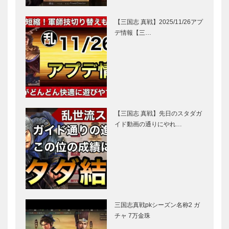
【三国志 真戦】2025/11/26アプ
デ情報【三…
【三国志 真戦】先日のスタダガ
イド動画の通りにやれ…
三国志真戦pkシーズン名称2 ガ
チャ 7万金珠