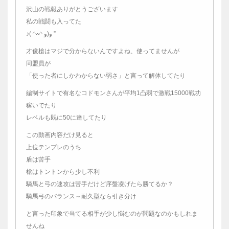
沢山の戦報ありがとうございます
私の戦闘も入ってた
♪( ◜𖥦◝ و(و ”
才俊槍はマジで分からないんですよね、使ってませんが
同盟員が
「使った者にしかわからない弱さ」と言って解体してたり
編制サイトで有名なコドモンさんが平均1凸弱で激戦15000戦功
稼いでたり
レベルも既に50に達してたり
この動画内容だけ見ると
上位テンプレのうち
盾は苦手
槍はトントンから少し不利
騎馬と弓の速攻は苦手だけど序盤凌げたら勝てるか？
騎馬弓のバランス～耐久型なら引き分け
と言った印象で当てる相手が少し悩むのが問題なのかもしれま
せんね