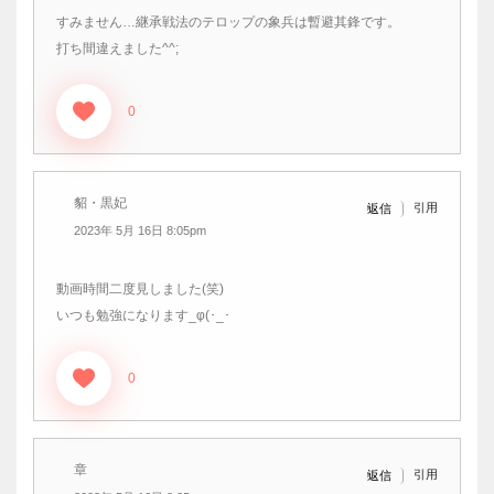
すみません…継承戦法のテロップの象兵は暫避其鋒です。
打ち間違えました^^;
0
貂・黒妃
引用
返信
2023年 5月 16日 8:05pm
動画時間二度見しました(笑)
いつも勉強になります_φ(･_･
0
章
引用
返信