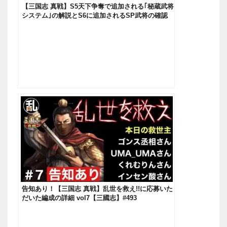
【三国志 真戦】S5天下争奪で追加される｢秘蔵武将
システム｣の解説とS6に追加されるSP武将の確認
【三國志】#180
告知あり！【三国志 真戦】乱世を救え!!に応募いた
だいた編成の詳細 vol7【三國志】#493