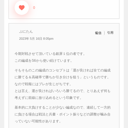
0
ぷにたん
引用
返信
2023年 5月 16日 8:05pm
今期対戦させて頂いている銀屏１位の者です。
この編成をS6から使い続けています。
そもそものこの編成のコンセプトは「運が良ければ全ての編成
に勝てる＆高確率で勝ちか引き分けを狙う」というものです。
なので戦報にはブレが生じがちです。
とは言え、運が良ければいろいろ勝てるので、とりあえず何も
考えずに前線に放り込めるという印象です。
基本的に大負けすることが少ない編成なので、連続して一方的
に負ける場合は戦法と兵書・ポイント振りなどの調整が噛み合
っていない可能性があります。