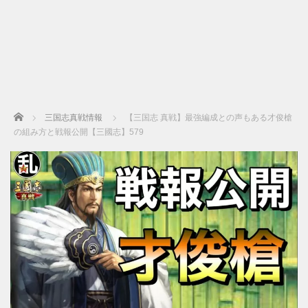
Home
三国志真戦情報
【三国志 真戦】最強編成との声もある才俊槍
の組み方と戦報公開【三國志】579