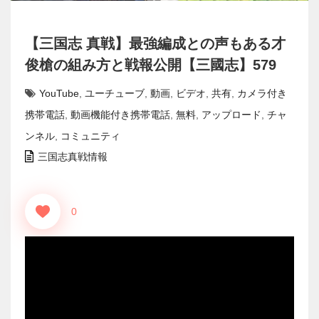
【三国志 真戦】最強編成との声もある才
俊槍の組み方と戦報公開【三國志】579
YouTube
,
ユーチューブ
,
動画
,
ビデオ
,
共有
,
カメラ付き
携帯電話
,
動画機能付き携帯電話
,
無料
,
アップロード
,
チャ
ンネル
,
コミュニティ
三国志真戦情報
0