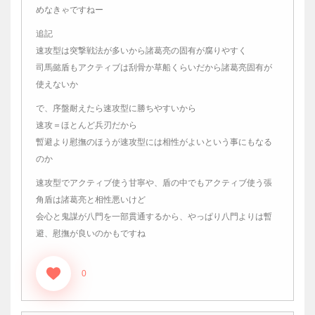
めなきゃですねー
追記
速攻型は突撃戦法が多いから諸葛亮の固有が腐りやすく
司馬懿盾もアクティブは刮骨か草船くらいだから諸葛亮固有が
使えないか
で、序盤耐えたら速攻型に勝ちやすいから
速攻＝ほとんど兵刃だから
暫避より慰撫のほうが速攻型には相性がよいという事にもなる
のか
速攻型でアクティブ使う甘寧や、盾の中でもアクティブ使う張
角盾は諸葛亮と相性悪いけど
会心と鬼謀が八門を一部貫通するから、やっぱり八門よりは暫
避、慰撫が良いのかもですね
0