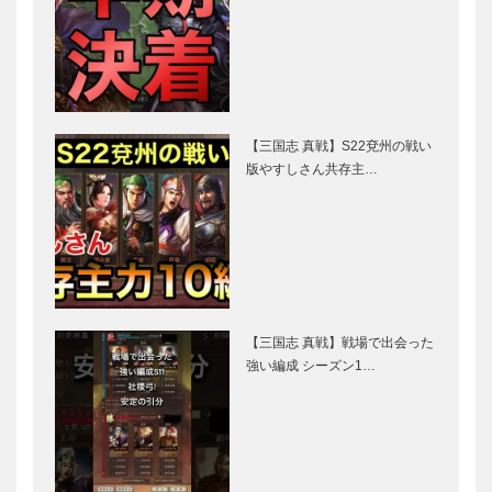
【三国志 真戦】S22兗州の戦い
版やすしさん共存主…
【三国志 真戦】戦場で出会った
強い編成 シーズン1…