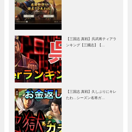
【三国志 真戦】呉武将ティアラ
ンキング【三國志】【…
【三国志 真戦】久しぶりにキレ
たわ…シーズン名将ガ…