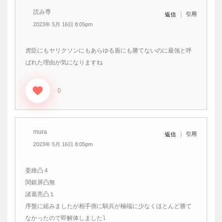
読み専
引用
返信
2023年 5月 16日 8:05pm
虎臣にもヤリクソンにもあらゆる盾にも勝てないのに最強と呼
ばれた理由が気になりますね
0
mura
引用
返信
2023年 5月 16日 8:05pm
姜維凸４
関銀屏凸無
諸葛亮凸１
序盤に組みましたが相手側に騎兵が極端に少なくほとんど勝て
なかったので即解体しました⤵