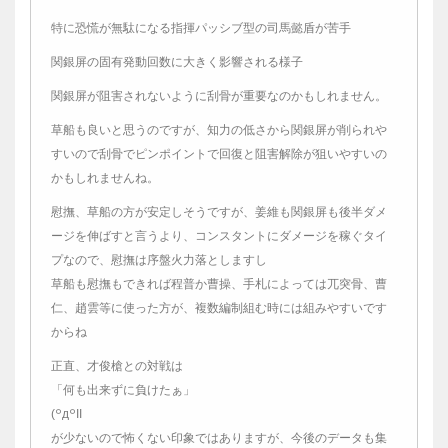
特に恐慌が無駄になる指揮パッシブ型の司馬懿盾が苦手
関銀屏の固有発動回数に大きく影響される様子
関銀屏が阻害されないように刮骨が重要なのかもしれません。
草船も良いと思うのですが、知力の低さから関銀屏が削られや
すいので刮骨でピンポイントで回復と阻害解除が狙いやすいの
かもしれませんね。
慰撫、草船の方が安定しそうですが、姜維も関銀屏も後半ダメ
ージを伸ばすと言うより、コンスタントにダメージを稼ぐタイ
プなので、慰撫は序盤火力落としますし
草船も慰撫もできれば程普か曹操、手札によっては兀突骨、曹
仁、趙雲等に使った方が、複数編制組む時には組みやすいです
からね
正直、才俊槍との対戦は
「何も出来ずに負けたぁ」
(꒪д꒪II
が少ないので怖くない印象ではありますが、今後のデータも集