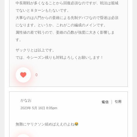
中長期戦が多くなることから回復必須なのですが、戦法は籠城
でないと８ターンもたないです。
大事なのは八門からの姜維による先制デバフなので昏迷は必須
になります。というか、これがこの編成のメインです。
属性値の差で戦うので、姜維の凸数が強度に大きく影響しま
す。
ザックリとは以上です。
では、今シーズン残りも対戦よろしくお願いします！
0
かなお
引用
返信
2023年 5月 16日 8:05pm
無難にヤリクソン組めばええのよね