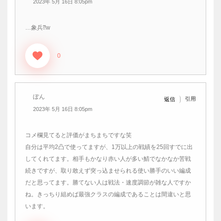
2023年 5月 16日 8:05pm
…象兵⁇w
0
ぽん
引用
返信
2023年 5月 16日 8:05pm
コメ欄見てると評価がまちまちですな笑
自分は平均2凸で使ってますが、1万以上の戦績を25回すでに出
してくれてます。相手もかなり赤い人が多い鯖でなかなか苦戦
続きですが、取り敢えず突っ込ませられる使い勝手のいい編成
だと思ってます。勝てない人は戦法・速度調節が雑な人ですか
ね。きっちり組めば最強クラスの編成であることは間違いと思
います。