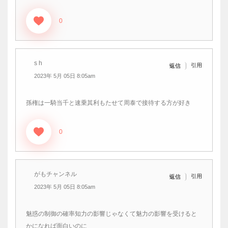
0
s h
引用
返信
2023年 5月 05日 8:05am
孫権は一騎当千と速乗其利もたせて周泰で接待する方が好き
0
がもチャンネル
引用
返信
2023年 5月 05日 8:05am
魅惑の制御の確率知力の影響じゃなくて魅力の影響を受けると
かになれば面白いのに