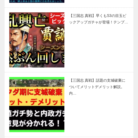
【三国志 真戦】早くもS3の目玉ピ
ックアップガチャが登場！テンプ…
【三国志 真戦】話題の支城破棄に
ついてメリットデメリット解説。
内…