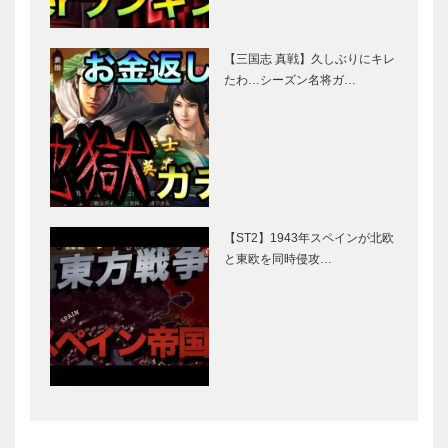
【三国志 真戦】久しぶりにキレ
たわ…シーズン名将ガ…
【ST2】1943年スペインが北欧
と東欧を同時侵攻…