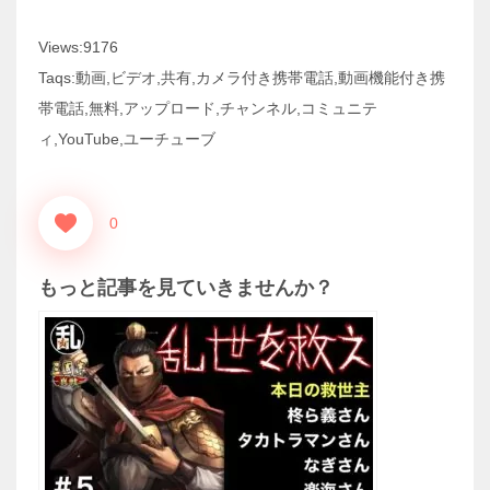
Views:9176
Taqs:動画,ビデオ,共有,カメラ付き携帯電話,動画機能付き携
帯電話,無料,アップロード,チャンネル,コミュニテ
ィ,YouTube,ユーチューブ
0
もっと記事を見ていきませんか？