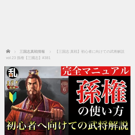
Home
三国志真戦情報
【三国志 真戦】初心者に向けての武将解説
vol.23 孫権【三國志】#381