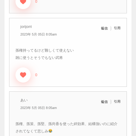
0
jorijorri
引用
返信
2023年 5月 05日 8:05am
孫権持ってるけど難しくて使えない
雑に使うとそうでもない武将
0
あい
引用
返信
2023年 5月 05日 8:05am
孫権、孫策、孫堅、孫尚香を使った絆効果、結構強いのに紹介
されてなくて悲しみ