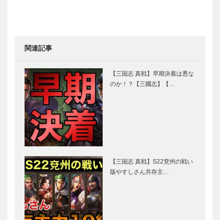
関連記事
【三国志 真戦】早期決着は悪な
のか！？【三國志】【…
【三国志 真戦】S22兗州の戦い
版やすしさん共存主…