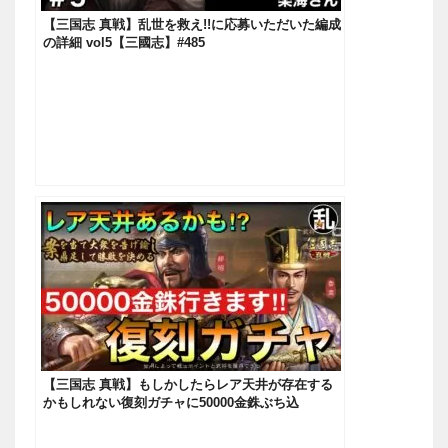
【三国志 真戦】乱世を救え!!に応募いただいた編成
の詳細 vol5【三國志】#485
【三国志 真戦】もしかしたらレア天井が存在する
かもしれない復刻ガチャに50000金銖ぶち込
む！！！【三國志】#451