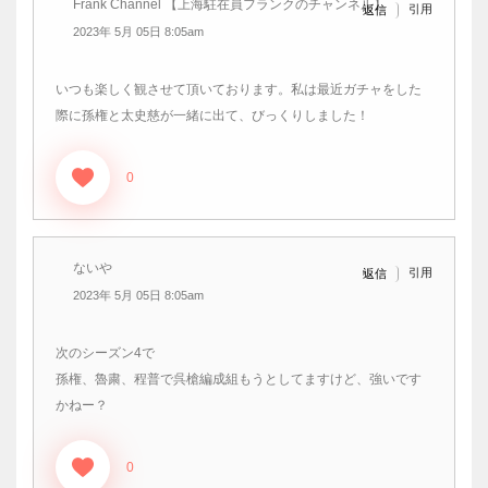
Frank Channel 【上海駐在員フランクのチャンネル】
引用
返信
2023年 5月 05日 8:05am
いつも楽しく観させて頂いております。私は最近ガチャをした
際に孫権と太史慈が一緒に出て、びっくりしました！
0
ないや
引用
返信
2023年 5月 05日 8:05am
次のシーズン4で
孫権、魯粛、程普で呉槍編成組もうとしてますけど、強いです
かねー？
0