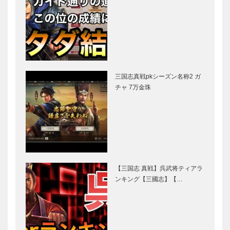
三国志真戦pkシーズン名称2 ガ
チャ 7万金珠
【三国志 真戦】呉武将ティアラ
ンキング【三國志】【…