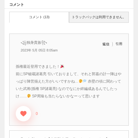
コメント
コメント (13)
トラックバックは利用できません。
꧁独身貴族꧂
引用
返信
2023年 5月 05日 8:05am
孫権最近登用できました！
前にSP秘蔵諸葛亮 引いておりまして、それと郭嘉の計一陣はや
っぱり陣営揃えた方がいいですかね…
赤壁の頃に関わって
いた武将(孫権 SP諸葛亮) なのでなにか絆編成あるんでしたっ
け……
SP周瑜も当たらないかなーって思います
0