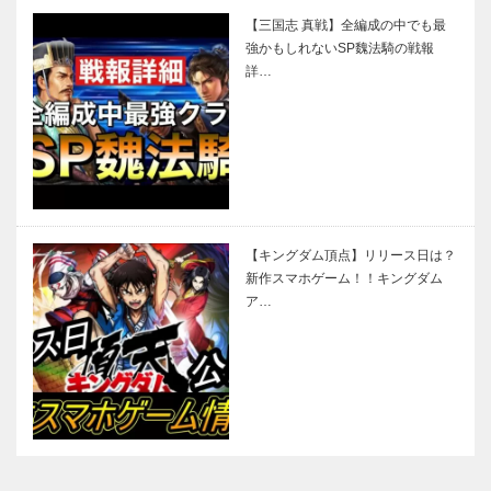
【三国志 真戦】全編成の中でも最
強かもしれないSP魏法騎の戦報
詳…
【キングダム頂点】リリース日は？
新作スマホゲーム！！キングダム
ア…