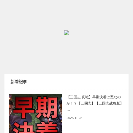
新着記事
【三国志 真戦】早期決着は悪なの
か！？【三國志】【三国志战略版】
…
2025.11.28