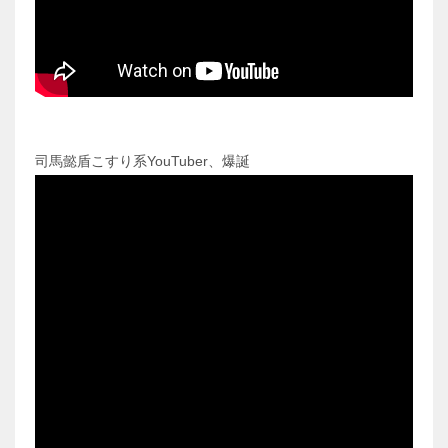
司馬懿盾こすり系YouTuber、爆誕