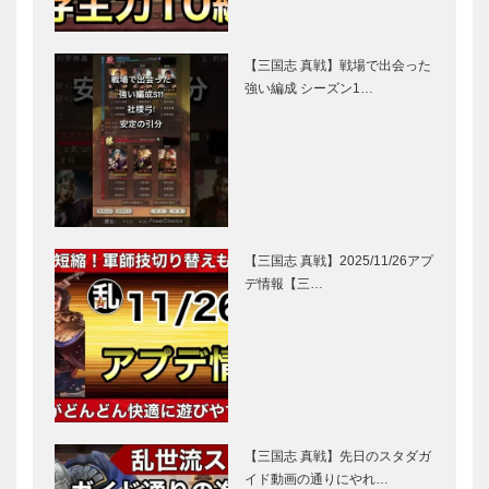
【三国志 真戦】戦場で出会った
強い編成 シーズン1…
【三国志 真戦】2025/11/26アプ
デ情報【三…
【三国志 真戦】先日のスタダガ
イド動画の通りにやれ…