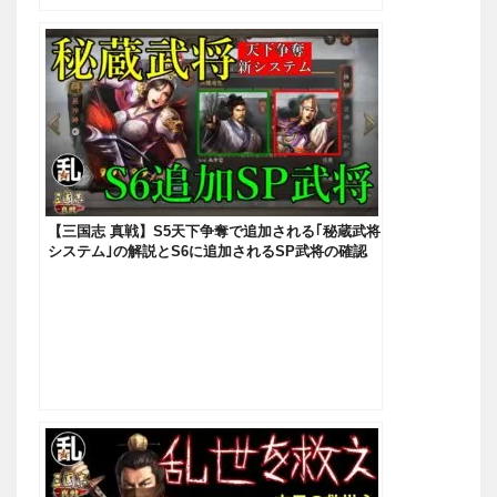
【三国志 真戦】S5天下争奪で追加される｢秘蔵武将
システム｣の解説とS6に追加されるSP武将の確認
【三國志】#180