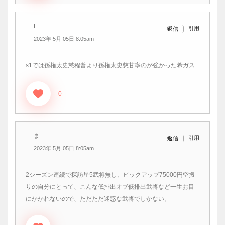
L
引用
返信
2023年 5月 05日 8:05am
s1では孫権太史慈程普より孫権太史慈甘寧のが強かった希ガス
0
ま
引用
返信
2023年 5月 05日 8:05am
2シーズン連続で探訪星5武将無し、ピックアップ75000円空振
りの自分にとって、こんな低排出オブ低排出武将など一生お目
にかかれないので、ただただ迷惑な武将でしかない。