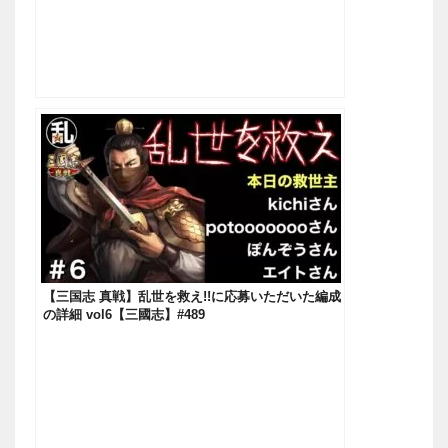
【三国志 真戦】乱世を救え!!に応募いただいた編成
の詳細 vol6【三國志】#489