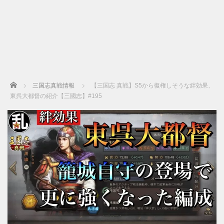
Home
三国志真戦情報
【三国志 真戦】S5から復権しそうな絆効果、
東呉大都督の紹介【三國志】#195