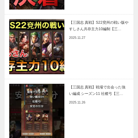
【三国志 真戦】S22兗州の戦い版や
すしさん共存主力10編制【三…
2025.11.27
【三国志 真戦】戦場で出会った強
い編成 シーズン11 社稷弓【三…
2025.11.26