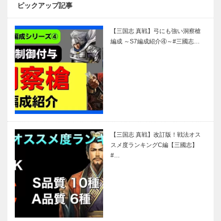
ピックアップ記事
【三国志 真戦】弓にも強い洞察槍
編成 ～S7編成紹介④～#三國志…
【三国志 真戦】改訂版！戦法オス
スメ度ランキングC編【三國志】
#…