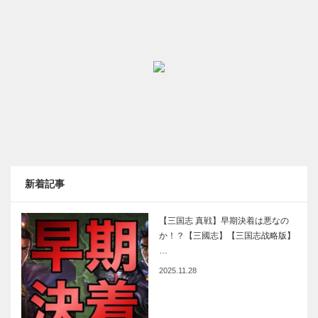
新着記事
【三国志 真戦】早期決着は悪なの
か！？【三國志】【三国志战略版】
…
2025.11.28