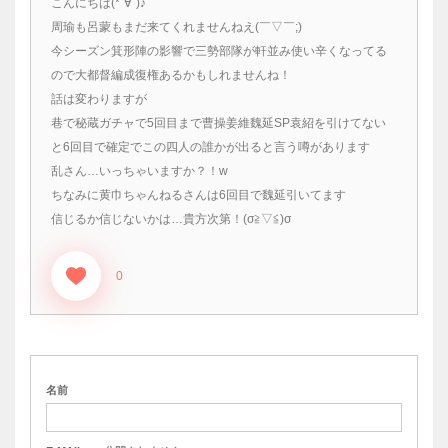
こんにちは(*´∀`)♪
周瑜も呂蒙もまだ来てくれませんねえ(￣▽￣;)
今シーズン箕形陣の影響で三勢部隊が軒並み使い辛くなってる
ので大都督編成復権あるかもしれませんね！
話は変わりますが
巷で秘蔵ガチャで5回目まで曹操姜維魏延SP袁紹を引けてない
と6回目で確定でこの四人の誰かが出ると言う噂があります
乱さん…いっちゃいますか？！w
ちなみに黄巾ちゃんねるさんは6回目で魏延引いてます
信じるか信じないかは…貴方次第！(σ≧▽≦)σ
0
名前