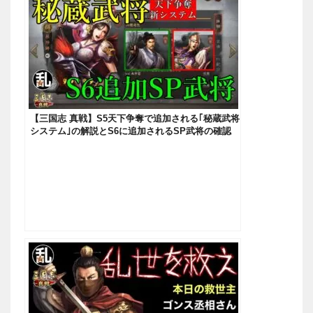
【三国志 真戦】S5天下争奪で追加される｢秘蔵武将
システム｣の解説とS6に追加されるSP武将の確認
【三國志】#180