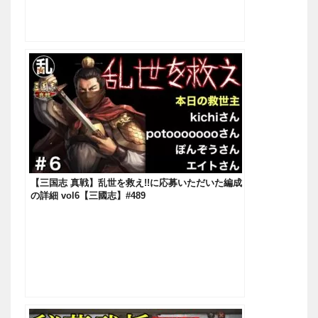
【三国志 真戦】乱世を救え!!に応募いただいた編成
の詳細 vol6【三國志】#489