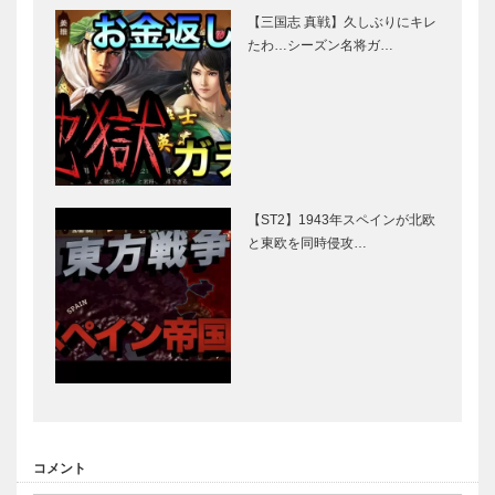
【三国志 真戦】久しぶりにキレ
たわ…シーズン名将ガ…
【ST2】1943年スペインが北欧
と東欧を同時侵攻…
コメント