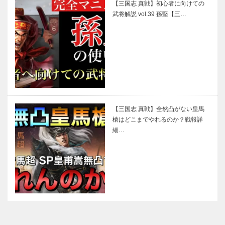
【三国志 真戦】初心者に向けての
武将解説 vol.39 孫堅【三…
【三国志 真戦】全然凸がない皇馬
槍はどこまでやれるのか？戦報詳
細…