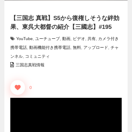
【三国志 真戦】S5から復権しそうな絆効
果、東呉大都督の紹介【三國志】#195
YouTube
,
ユーチューブ
,
動画
,
ビデオ
,
共有
,
カメラ付き
携帯電話
,
動画機能付き携帯電話
,
無料
,
アップロード
,
チャ
ンネル
,
コミュニティ
三国志真戦情報
0