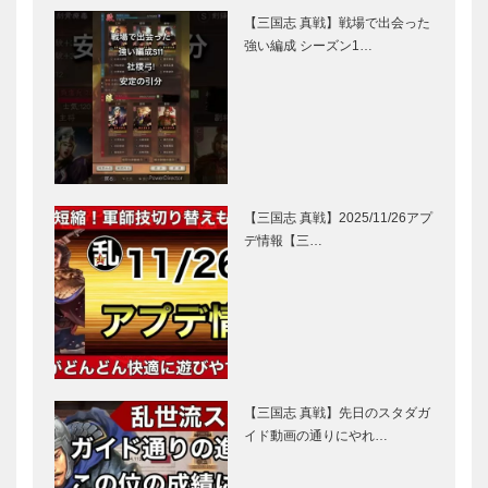
【三国志 真戦】戦場で出会った
強い編成 シーズン1…
【三国志 真戦】2025/11/26アプ
デ情報【三…
【三国志 真戦】先日のスタダガ
イド動画の通りにやれ…