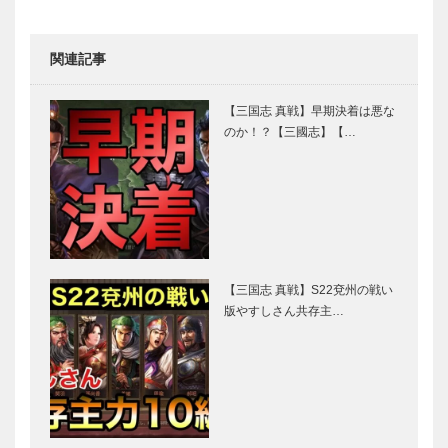
関連記事
【三国志 真戦】早期決着は悪な
のか！？【三國志】【…
【三国志 真戦】S22兗州の戦い
版やすしさん共存主…