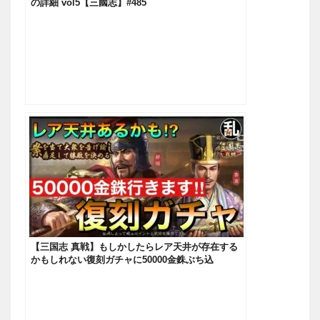
の詳細 vol5【三國志】#485
【三国志 真戦】もしかしたらレア天井が存在する
かもしれない復刻ガチャに50000金銖ぶち込
む！！！【三國志】#451