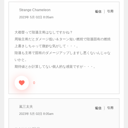
Strange Chameleon
引用
返信
2023年 5月 02日 8:05am
大都督って陸遜主将はなしですかね？
周瑜主将だとダメージ低い＆ターン短い燃焼で陸遜固有の燃焼
上書きしちゃって微妙な気がして・・・。
陸遜も主将で固有のダメージアップしますし悪くないんじゃな
いかと。
期待値とか計算してない個人的な感覚ですが・・・。
0
嵐三太夫
引用
返信
2023年 5月 02日 8:05am