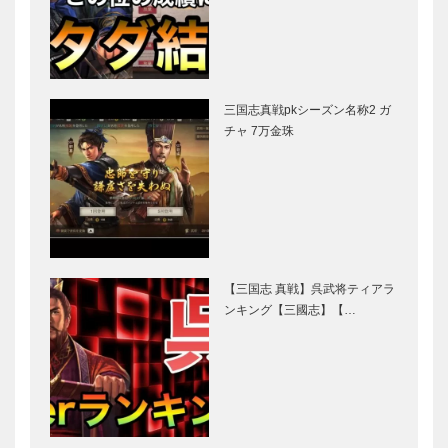
三国志真戦pkシーズン名称2 ガ
チャ 7万金珠
【三国志 真戦】呉武将ティアラ
ンキング【三國志】【…