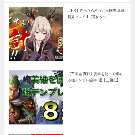
【PR】迷ったら占う?! 三國志 真戦
初見プレイ 1【竜仙タツ…
【三国志 真戦】姜維を使って組め
る強テンプレ編制8選【三國志】
【…