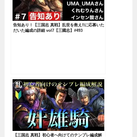
告知あり！【三国志 真戦】乱世を救え!!に応募いた
だいた編成の詳細 vol7【三國志】#493
【三国志 真戦】初心者へ向けてのテンプレ編成解