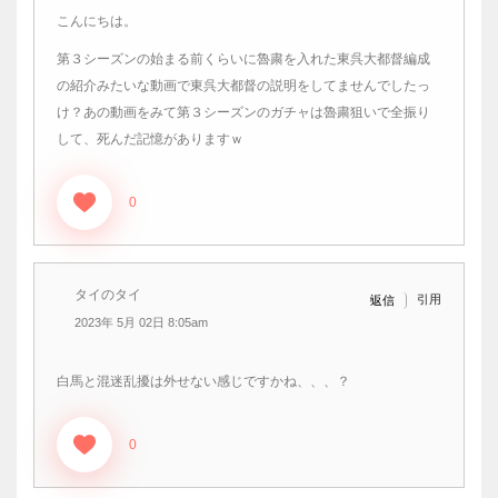
こんにちは。
第３シーズンの始まる前くらいに魯粛を入れた東呉大都督編成
の紹介みたいな動画で東呉大都督の説明をしてませんでしたっ
け？あの動画をみて第３シーズンのガチャは魯粛狙いで全振り
して、死んだ記憶がありますｗ
0
タイのタイ
引用
返信
2023年 5月 02日 8:05am
白馬と混迷乱擾は外せない感じですかね、、、？
0