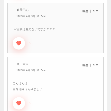
碧柴日記
引用
返信
2023年 4月 30日 8:05am
SP呂蒙は魅力ないですか？？？
0
嵐三太夫
引用
返信
2023年 4月 30日 8:05am
こんばんは！
自爆部隊うらやましい…
0