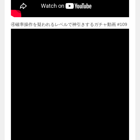
④確率操作を疑われるレベルで神引きするガチャ動画 #109