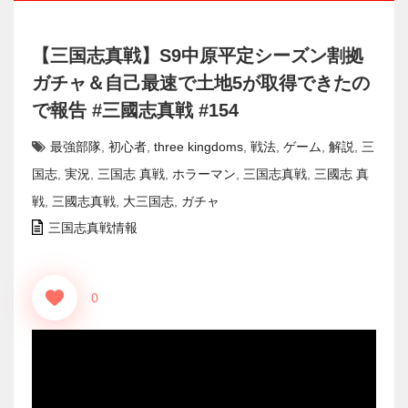
【三国志真戦】S9中原平定シーズン割拠
ガチャ＆自己最速で土地5が取得できたの
で報告 #三國志真戦 #154
最強部隊
,
初心者
,
three kingdoms
,
戦法
,
ゲーム
,
解説
,
三
国志
,
実況
,
三国志 真戦
,
ホラーマン
,
三国志真戦
,
三國志 真
戦
,
三國志真戦
,
大三国志
,
ガチャ
三国志真戦情報
0