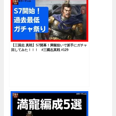
【三国志 真戦】S7開幕！満寵狙いで派手にガチャ
回してみた！！！ #三國志真戦 #129