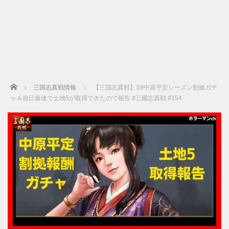
Home
三国志真戦情報
【三国志真戦】S9中原平定シーズン割拠ガチ
ャ＆自己最速で土地5が取得できたので報告 #三國志真戦 #154