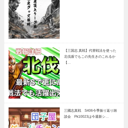
【三国志 真戦】代替戦法を使った
北伐盾でもこの先生きのこれるか
【…
三國志真戦 S406今季振り返り雑
談会 Pk10023は今週新シ…