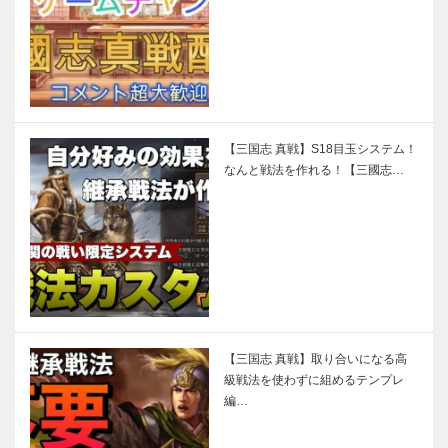
【三国志 真戦】S18目玉システム！
なんと戦法を作れる！【三國志…
【三国志 真戦】取り合いになる高
級戦法を使わずに組めるテンプレ
編…