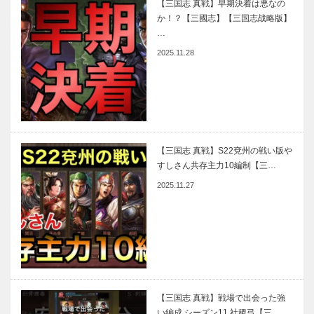
【三国志 真戦】早期決着は悪なの
か！？【三國志】【三国志战略版】
…
2025.11.28
【三国志 真戦】S22兗州の戦い版や
すしさん共存主力10編制【三…
2025.11.27
【三国志 真戦】戦場で出会った強
い編成 シーズン11 社稷弓【三…