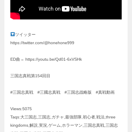
ツイッター
https://twitter.com/@honehone999
ED曲→ https://youtu.be/Qd01-6xVSHk
三国志真戦第154回目
#三国志真戦 #三國志真戦 #三国志战略版 #真戦動画
Views:5075
Taqs:大三国志,三国志,ガチャ,最強部隊,初心者,戦法,three
kingdoms,解説,実況,ゲーム,ホラーマン,三国志真戦,三国志