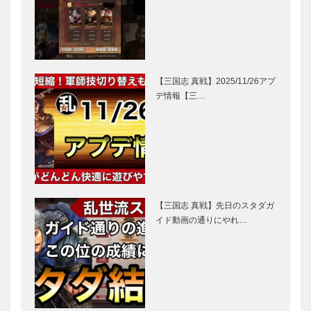
【三国志 真戦】2025/11/26アプ
デ情報【三…
【三国志 真戦】先日のスタダガ
イド動画の通りにやれ…