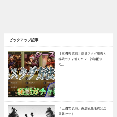
ピックアップ記事
【三國志 真戦】顔良スタダ報告と
秘蔵ガチャ引くヤツ 雑談配信
R…
『三國志 真戦』白黒観星龍虎記念
囲碁セット