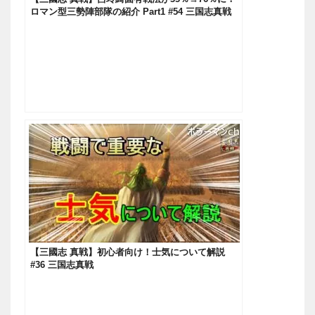
ロマン型三勢陣部隊の紹介 Part1 #54 三国志真戦
【三國志 真戦】初心者向け！士気について解説
#36 三国志真戦