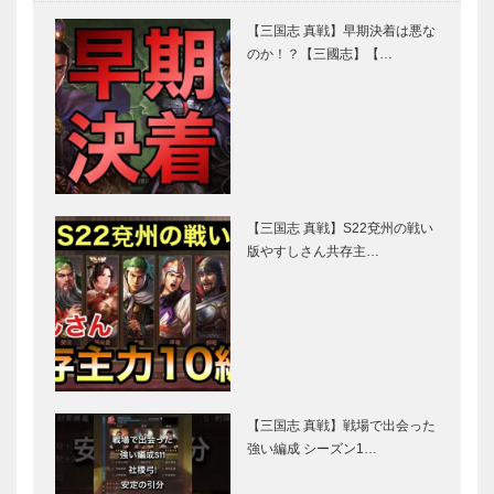
【三国志 真戦】早期決着は悪な
のか！？【三國志】【…
【三国志 真戦】S22兗州の戦い
版やすしさん共存主…
【三国志 真戦】戦場で出会った
強い編成 シーズン1…