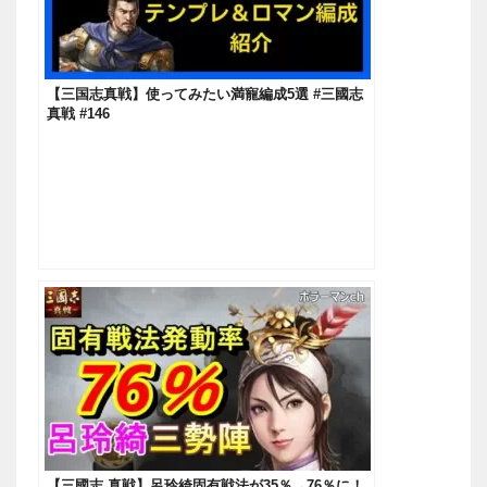
【三国志真戦】使ってみたい満寵編成5選 #三國志
真戦 #146
【三國志 真戦】呂玲綺固有戦法が35％→76％に！