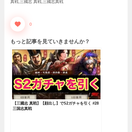
真戦,三國志 真戦,三國志真戦
0
もっと記事を見ていきませんか？
【三國志 真戦】【顔出し】でS2ガチャを引く #28
三国志真戦