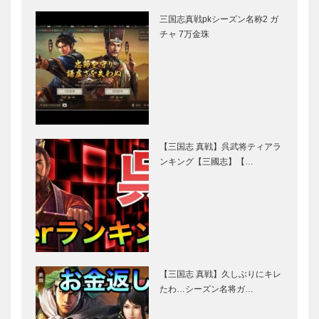
三国志真戦pkシーズン名称2 ガ
チャ 7万金珠
【三国志 真戦】呉武将ティアラ
ンキング【三國志】【…
【三国志 真戦】久しぶりにキレ
たわ…シーズン名将ガ…