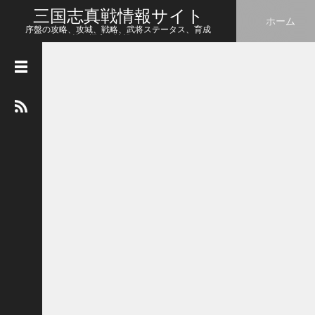
三国志真戦情報サイト
ホーム
序盤の攻略、攻城、戦略、武将ステータス、育成
等、幅広い情報をシェア
人
気
の
記
事
【
三
国
志
真
戦
】
ま
だ
間
に