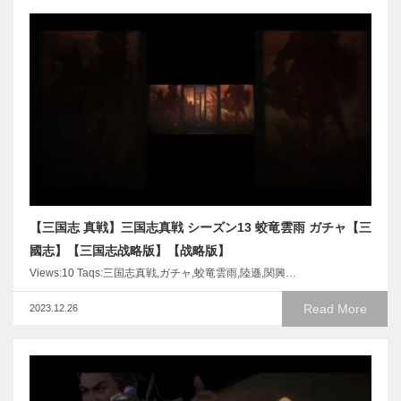
【三国志 真戦】三国志真戦 シーズン13 蛟竜雲雨 ガチャ【三
國志】【三国志战略版】【战略版】
Views:10 Taqs:三国志真戦,ガチャ,蛟竜雲雨,陸遜,関興…
Read More
2023.12.26