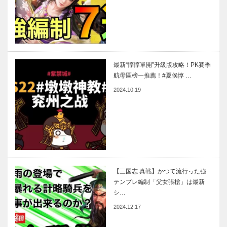
最新“惇惇單開”升級版攻略！PK賽季
航母區榜一推薦！#夏侯惇 …
2024.10.19
【三国志 真戦】かつて流行った強
テンプレ編制「父女張槍」は最新
シ…
2024.12.17