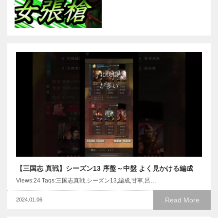
【三国志 真戦】シーズン13 序盤～中盤 よく見かける編成
Views:24 Taqs:三国志真戦,シーズン13,編成,甘寧,呂…
Read More
2024.01.06