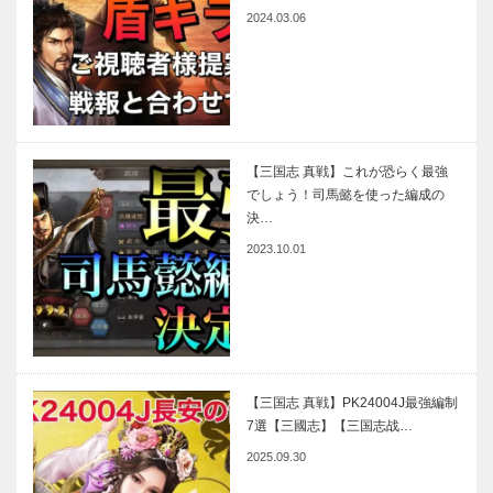
2024.03.06
【三国志 真戦】これが恐らく最強
でしょう！司馬懿を使った編成の
決…
2023.10.01
【三国志 真戦】PK24004J最強編制
7選【三國志】【三国志战…
2025.09.30