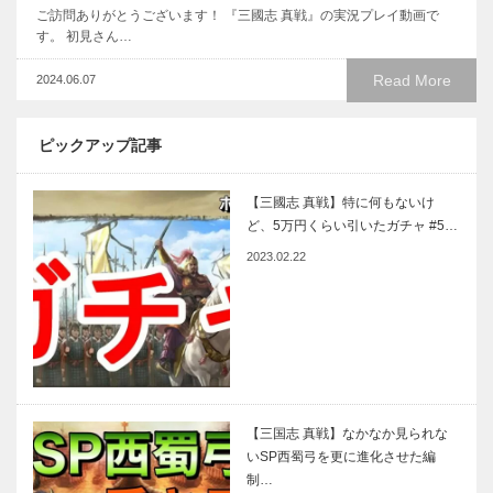
ご訪問ありがとうございます！ 『三國志 真戦』の実況プレイ動画で
す。 初見さん…
Read More
2024.06.07
ピックアップ記事
【三國志 真戦】特に何もないけ
ど、5万円くらい引いたガチャ #5…
2023.02.22
【三国志 真戦】なかなか見られな
いSP西蜀弓を更に進化させた編
制…