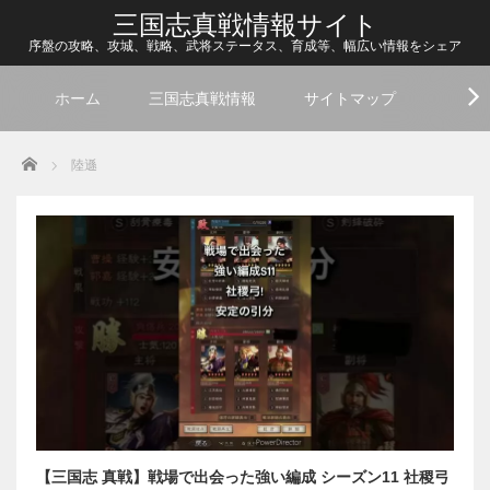
三国志真戦情報サイト
序盤の攻略、攻城、戦略、武将ステータス、育成等、幅広い情報をシェア
ホーム
三国志真戦情報
サイトマップ
Home
陸遜
【三国志 真戦】戦場で出会った強い編成 シーズン11 社稷弓