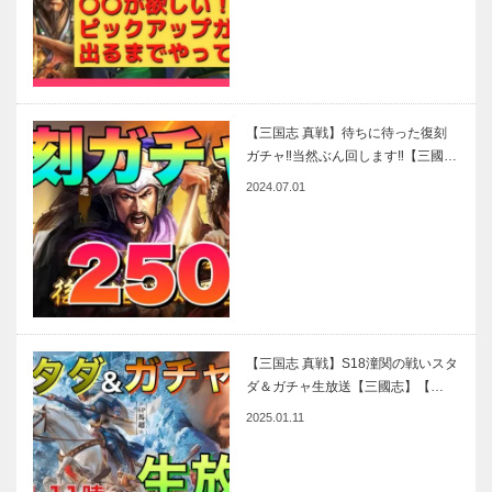
【三国志 真戦】待ちに待った復刻
ガチャ‼当然ぶん回します‼【三國…
2024.07.01
【三国志 真戦】S18潼関の戦いスタ
ダ＆ガチャ生放送【三國志】【…
2025.01.11