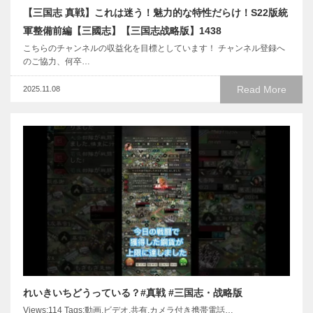
【三国志 真戦】これは迷う！魅力的な特性だらけ！S22版統
軍整備前編【三國志】【三国志战略版】1438
こちらのチャンネルの収益化を目標としています！ チャンネル登録へ
のご協力、何卒…
Read More
2025.11.08
れいきいちどうっている？#真戦 #三国志・战略版
Views:114 Taqs:動画,ビデオ,共有,カメラ付き携帯電話…