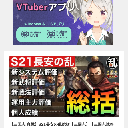
【三国志 真戦】S21長安の乱総括【三國志】【三国志战略