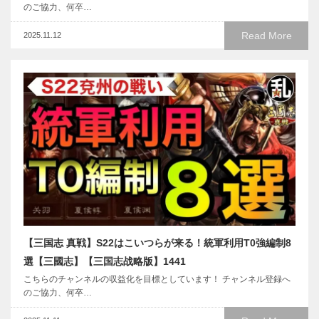
のご協力、何卒…
Read More
2025.11.12
【三国志 真戦】S22はこいつらが来る！統軍利用T0強編制8
選【三國志】【三国志战略版】1441
こちらのチャンネルの収益化を目標としています！ チャンネル登録へ
のご協力、何卒…