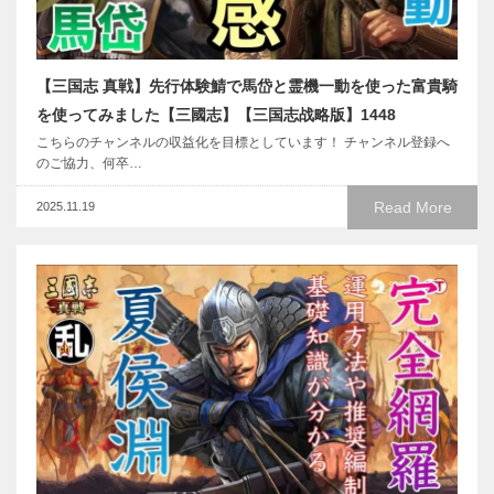
【三国志 真戦】先行体験鯖で馬岱と霊機一動を使った富貴騎
を使ってみました【三國志】【三国志战略版】1448
こちらのチャンネルの収益化を目標としています！ チャンネル登録へ
のご協力、何卒…
Read More
2025.11.19