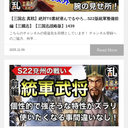
【三国志 真戦】絶対T0素材潜んでるやろ…S22版統軍整備前
編【三國志】【三国志战略版】1439
こちらのチャンネルの収益化を目標としています！ チャンネル登録へ
のご協力、何卒…
Read More
2025.11.09