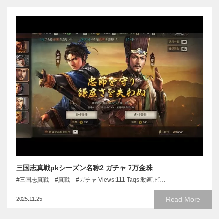
三国志真戦pkシーズン名称2 ガチャ 7万金珠
#三国志真戦 #真戦 #ガチャ Views:111 Taqs:動画,ビ…
Read More
2025.11.25