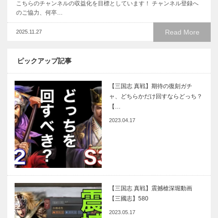
こちらのチャンネルの収益化を目標としています！ チャンネル登録へ
のご協力、何卒…
Read More
2025.11.27
ピックアップ記事
【三国志 真戦】期待の復刻ガチ
ャ、どちらかだけ回すならどっち？
【…
2023.04.17
【三国志 真戦】震撼槍深堀動画
【三國志】580
2023.05.17