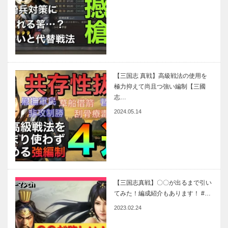
【三国志 真戦】高級戦法の使用を
極力抑えて尚且つ強い編制【三國
志…
2024.05.14
【三国志真戦】〇〇が出るまで引い
てみた！編成紹介もあります！ #…
2023.02.24