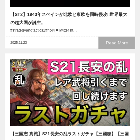
【ST2】1943年スペインが北欧と東欧を同時侵攻‼︎世界最大
の超大国が誕生。
#strategyandtactics2#hoi4 ■Twitter ht…
Read More
2025.11.23
【三国志 真戦】S21長安の乱ラストガチャ【三國志】【三国