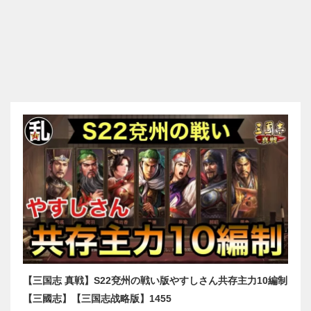
【三国志 真戦】S22兗州の戦い版やすしさん共存主力10編制
【三國志】【三国志战略版】1455