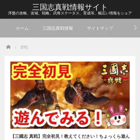
三国志真戦情報サイト
序盤の攻略、攻城、戦略、武将ステータス、育成等、幅広い情報をシェア
ホーム
三国志真戦情報
サイトマップ
Home
砦戦
【三國志 真戦】完全初見！教えてください！ちょっくら遊ん