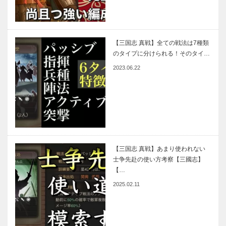
【三国志 真戦】全ての戦法は7種類
のタイプに分けられる！そのタイ…
2023.06.22
【三国志 真戦】あまり使われない
士争先赴の使い方考察【三國志】
【…
2025.02.11