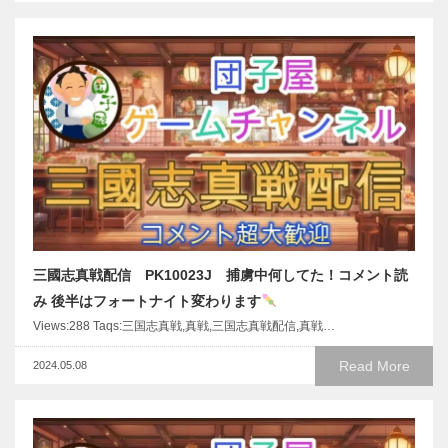
三國志真戦配信 PK10023J 捕虜中何してた！コメント読
み 後半はフォートナイト変わります
Views:288 Taqs:三国志真戦,真戦,三国志真戦配信,真戦…
Read More
2024.05.08