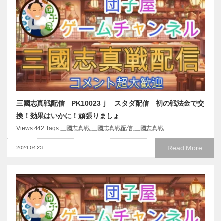
三國志真戦配信 PK10023ｊ スタダ配信 初の戦法金で交
換！効果はいかに！頑張りましょ
Views:442 Taqs:三國志真戦,三國志真戦配信,三國志真戦…
Read More
2024.04.23