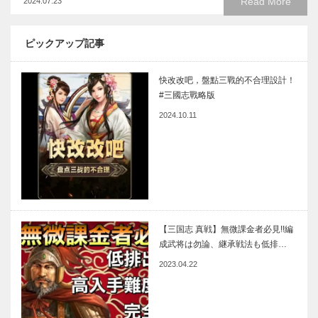
Read More
2024.07.23
ピックアップ記事
快改改吧，盤點三戰的不合理設計！
#三國志戰略版
2024.10.11
【三国志 真戦】無微課金者必見!!編
成武将は勿論、継承戦法も低排…
2023.04.22