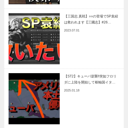
【三国志 真戦】○○の登場でSP袁紹
は救われます【三國志】#26…
2023.07.01
【ST2】キューバ逆襲‼︎突如フロリ
ダに上陸を開始して枢軸国イタ…
2025.01.18