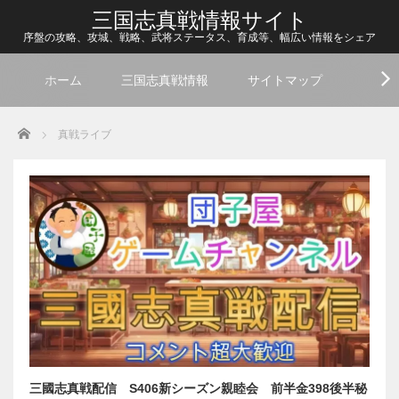
三国志真戦情報サイト
序盤の攻略、攻城、戦略、武将ステータス、育成等、幅広い情報をシェア
ホーム
三国志真戦情報
サイトマップ
Home
真戦ライブ
三國志真戦配信 S406新シーズン親睦会 前半金398後半秘