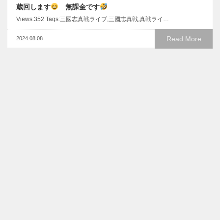
蔵回します
無課金です
Views:352 Taqs:三國志真戦ライブ,三國志真戦,真戦ライ…
Read More
2024.08.08