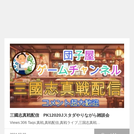
三國志真戦配信 PK12020Jスタダやりながら雑談会
Views:306 Taqs:真戦,真戦配信,真戦ライブ,三国志真戦…