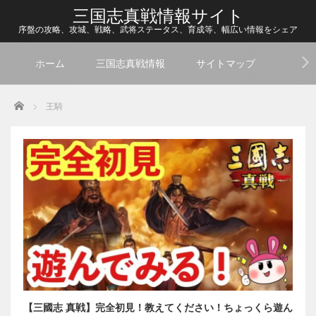
三国志真戦情報サイト
序盤の攻略、攻城、戦略、武将ステータス、育成等、幅広い情報をシェア
ホーム
三国志真戦情報
サイトマップ
Home
王騎
【三國志 真戦】完全初見！教えてください！ちょっくら遊ん