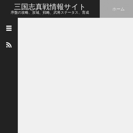
三国志真戦情報サイト
ホーム
序盤の攻略、攻城、戦略、武将ステータス、育成
等、幅広い情報をシェア
人
気
の
記
事
【
三
国
志
真
戦
】
こ
の
状
態