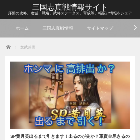
三国志真戦情報サイト
序盤の攻略、攻城、戦略、武将ステータス、育成等、幅広い情報をシェア
ホーム
三国志真戦情報
サイトマップ
Home
文武兼備
SP黄月英出るまで引きます！出るのが先か？軍資金尽きるの