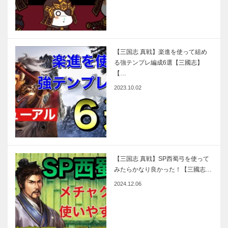
【三国志 真戦】楽進を使って組め
る強テンプレ編成6選【三國志】
【…
2023.10.02
【三国志 真戦】SP西蜀弓を使って
みたらかなり良かった！【三國志…
2024.12.06