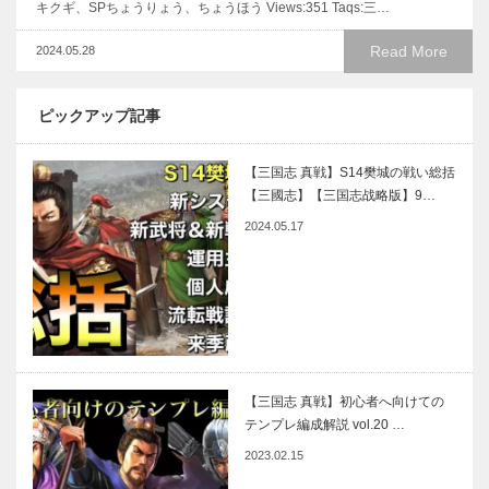
キクギ、SPちょうりょう、ちょうほう Views:351 Taqs:三…
Read More
2024.05.28
ピックアップ記事
【三国志 真戦】S14樊城の戦い総括
【三國志】【三国志战略版】9…
2024.05.17
【三国志 真戦】初心者へ向けての
テンプレ編成解説 vol.20 …
2023.02.15