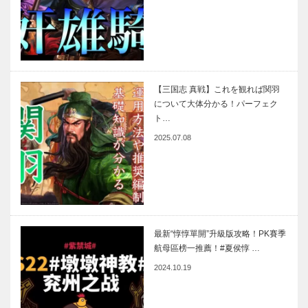
【三国志 真戦】これを観れば関羽
について大体分かる！パーフェク
ト…
2025.07.08
最新“惇惇單開”升級版攻略！PK賽季
航母區榜一推薦！#夏侯惇 …
2024.10.19