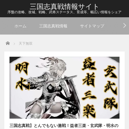
三国志真戦情報サイト
序盤の攻略、攻城、戦略、武将ステータス、育成等、幅広い情報をシェア
ホーム
三国志真戦情報
サイトマップ
Home
天下無双
三国志真戦】とんでもない激戦！益者三楽・玄武隊・明水の