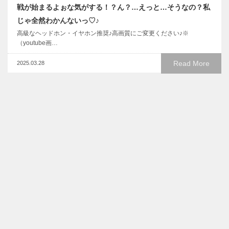
戦が始まるよぉな気がする！？ん？…えっと…そうなの？私
じゃ全然わかんないっ♡♪
高級なヘッドホン・イヤホン推奨♪高画質にご変更ください♪※
（youtube画…
Read More
2025.03.28