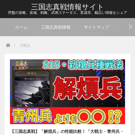
三国志真戦情報サイト
序盤の攻略、攻城、戦略、武将ステータス、育成等、幅広い情報をシェア
ホーム
三国志真戦情報
サイトマップ
Home
大戟士
【三国志真戦】「解煩兵」の性能比較！「大戟士・青州兵・