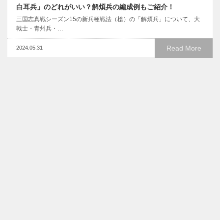
白耳兵」のどれがいい？解煩兵の編成例もご紹介！
三国志真戦シーズン15の新兵種戦法（槍）の「解煩兵」について、大
戟士・青州兵・…
Read More
2024.05.31