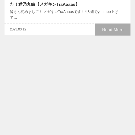
た！鱈乃丸編【メガキンTraAaaas】
皆さん初めまして！ メガキンTraAaaasです！4人組でyoutube上げ
て…
Read More
2023.03.12