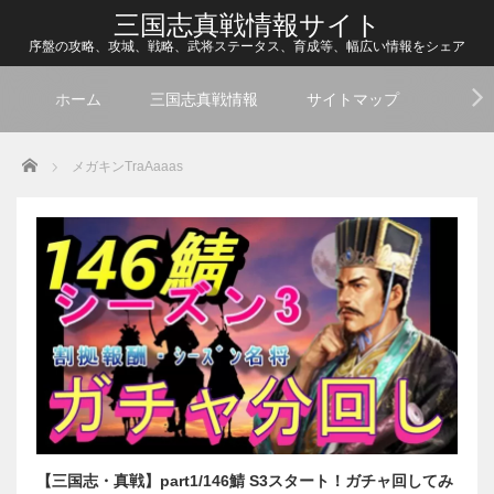
三国志真戦情報サイト
序盤の攻略、攻城、戦略、武将ステータス、育成等、幅広い情報をシェア
ホーム
三国志真戦情報
サイトマップ
Home
メガキンTraAaaas
【三国志・真戦】part1/146鯖 S3スタート！ガチャ回してみ