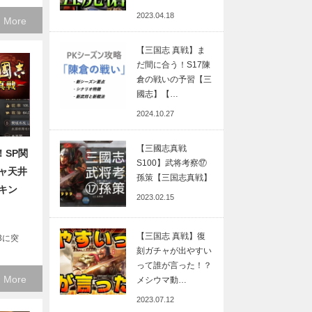
2023.04.18
 More
【三国志 真戦】ま
だ間に合う！S17陳
倉の戦いの予習【三
國志】【…
2024.10.27
【三國志真戦
！SP関
S100】武将考察⑰
ャ天井
孫策【三国志真戦】
キン
2023.02.15
【三国志 真戦】復
3に突
刻ガチャが出やすい
って誰が言った！？
 More
メシウマ動…
2023.07.12