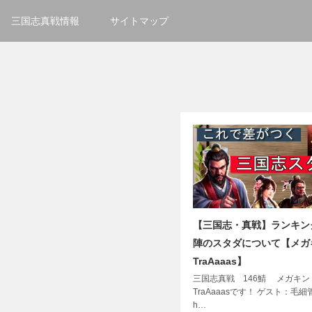
三国志真戦情報
サイトマップ
【三国志・真戦】ランキン
陣のスタダについて【メガ
TraAaaas】
三国志真戦 146鯖 メガキン
TraAaaasです！ ゲスト：毛
h…