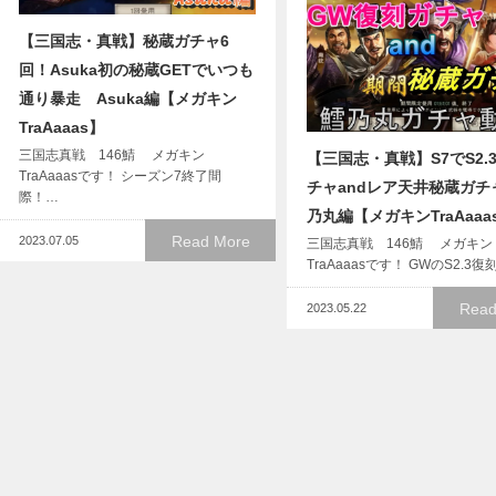
【三国志・真戦】秘蔵ガチャ6
回！Asuka初の秘蔵GETでいつも
通り暴走 Asuka編【メガキン
TraAaaas】
三国志真戦 146鯖 メガキン
【三国志・真戦】S7でS2.
TraAaaasです！ シーズン7終了間
チャandレア天井秘蔵ガチ
際！…
乃丸編【メガキンTraAaaa
Read More
2023.07.05
三国志真戦 146鯖 メガキン
TraAaaasです！ GWのS2.3
Read
2023.05.22