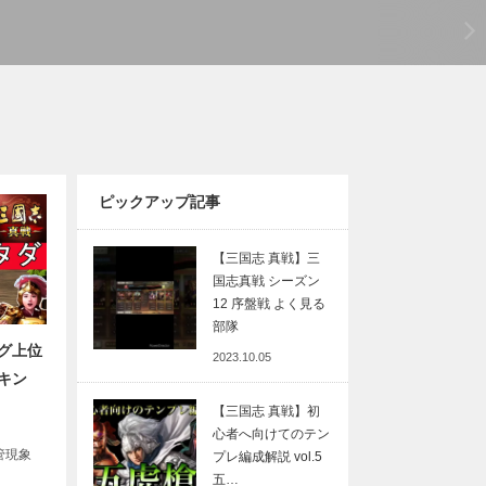
ピックアップ記事
【三国志 真戦】三
国志真戦 シーズン
12 序盤戦 よく見る
部隊
グ上位
2023.10.05
キン
【三国志 真戦】初
心者へ向けてのテン
細管現象
プレ編成解説 vol.5
五…