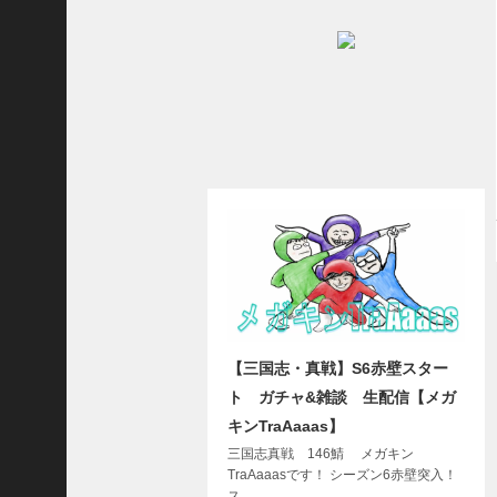
志
战
略
版
】
1
2
1
3
【
三
国
志
真
【三国志・真戦】S6赤壁スター
戦
ト ガチャ&雑談 生配信【メガ
】
キンTraAaaas】
ま
だ
三国志真戦 146鯖 メガキン
間
TraAaaasです！ シーズン6赤壁突入！
ス…