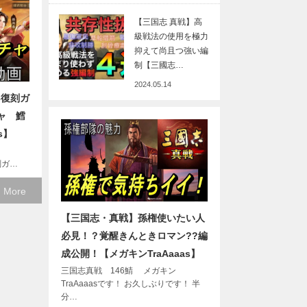
【三国志 真戦】高
級戦法の使用を極力
抑えて尚且つ強い編
制【三國志…
2024.05.14
3復刻ガ
ャ 鱈
s】
復刻ガ…
 More
【三国志・真戦】孫権使いたい人
必見！？覚醒きんときロマン??編
成公開！【メガキンTraAaaas】
三国志真戦 146鯖 メガキン
TraAaaasです！ お久しぶりです！ 半
分…