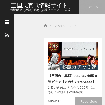
三国志真戦情報サイト
ホーム
序盤の攻略、攻城、戦略、武将ステータス、育成
等、幅広い情報をシェア
Home
メガキンテラース
人
気
の
記
事
【
三
国
志
真
【三国志・真戦】Asukaの秘蔵６
戦
】
連ガチャ【メガキンTraAaaas】
こ
2:45ガチャはこちらから 6:10天井はこ
の
ちら この動画は Asuka秘蔵…
状
態
Read More
2025.03.22