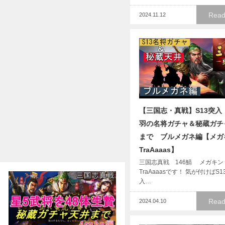
Read
2024.11.12
【三国志・真戦】S13突入
羽の名将ガチャ＆秘蔵ガチ
まで ブルメガネ編【メガ
TraAaaas】
三国志真戦 146鯖 メガキン
TraAaaasです！ 気が付けばS1
入…
Read
2024.04.10