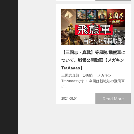
で
使
っ
て
み
た
い
！
究
【三国志・真戦】等風騎/飛熊軍に
極
ついて。戦報公開動画【メガキン
劉
TraAaaas】
曄
三国志真戦 146鯖 メガキン
飛
TraAaaasです！ 今回は新戦法の飛熊軍
熊
に…
【
三
Read More
2024.08.04
國
志
】
【
三
国