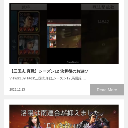
【三国志 真戦】シーズン12 決算後のお遊び
Views:109 Taqs:三国志真戦,シーズン12,馬雲緑 …
Read More
2023.12.13