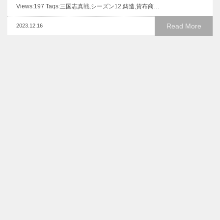
Views:197 Taqs:三国志真戦,シーズン12,鋳造,貨布商…
Read More
2023.12.16