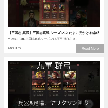
【三国志 真戦】三国志真戦 シーズン12 たまに見かける編成
Views:4 Taqs:三国志真戦,シーズン12,王平,孫権,甘寧…
Read More
2023.11.05