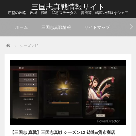
三国志真戦情報サイト
序盤の攻略、攻城、戦略、武将ステータス、育成等、幅広い情報をシェア
ホーム
三国志真戦情報
サイトマップ
Home
シーズン12
【三国志 真戦】三国志真戦 シーズン12 鋳造&貨布商店