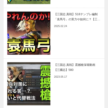
【三国志 真戦】S18テンプレ編制
「袁馬弓」の実力や如何に？【三…
2025.02.24
【三国志 真戦】震撼槍深堀動画
【三國志】580
2023.05.17