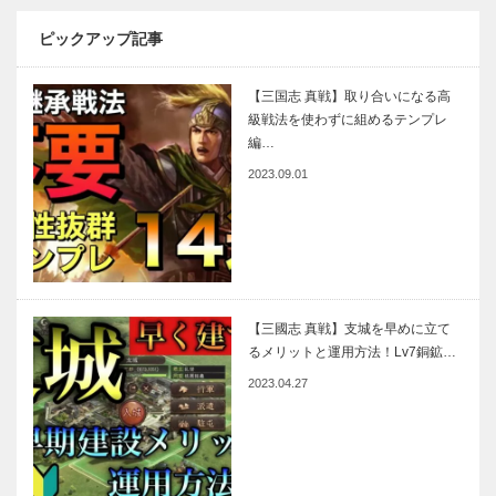
ピックアップ記事
【三国志 真戦】取り合いになる高
級戦法を使わずに組めるテンプレ
編…
2023.09.01
【三國志 真戦】支城を早めに立て
るメリットと運用方法！Lv7銅鉱…
2023.04.27