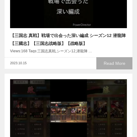
【三国志 真戦】戦場で出会った深い編成 シーズン12 潜龍陣
【三國志】【三国志战略版】【战略版】
Views:168 Taqs:三国志真戦,シーズン12,潜龍陣 …
Read More
2023.10.15