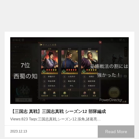
【三国志 真戦】三国志真戦 シーズン12 部隊編成
Views:823 Taqs:三国志真戦,シーズン12,張角,諸葛亮…
Read More
2023.12.13