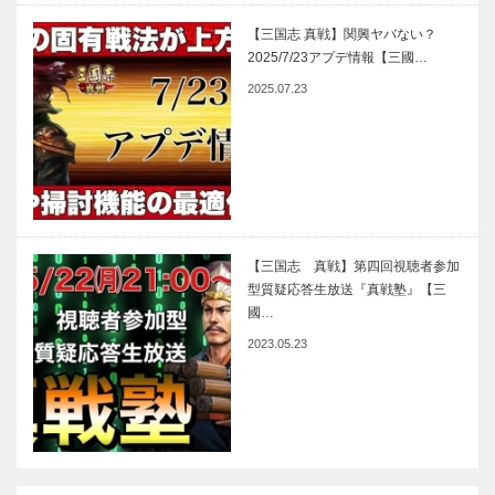
【三国志 真戦】関興ヤバない？
2025/7/23アプデ情報【三國…
2025.07.23
【三国志 真戦】第四回視聴者参加
型質疑応答生放送『真戦塾』【三
國…
2023.05.23