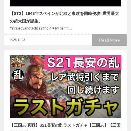
【ST2】1943年スペインが北欧と東欧を同時侵攻‼︎世界最大
の超大国が誕生。
#strategyandtactics2#hoi4 ■Twitter ht…
Read More
2025.11.23
【三国志 真戦】S21長安の乱ラストガチャ【三國志】【三国