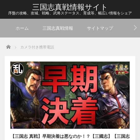
三国志真戦情報サイト
序盤の攻略、攻城、戦略、武将ステータス、育成等、幅広い情報をシェア
ホーム
三国志真戦情報
サイトマップ
Home
カメラ付き携帯電話
【三国志 真戦】早期決着は悪なのか！？【三國志】【三国志