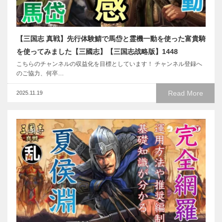
【三国志 真戦】先行体験鯖で馬岱と霊機一動を使った富貴騎
を使ってみました【三國志】【三国志战略版】1448
こちらのチャンネルの収益化を目標としています！ チャンネル登録へ
のご協力、何卒…
Read More
2025.11.19