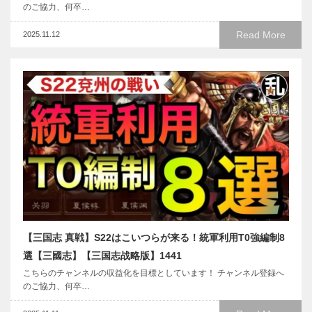
のご協力、何卒…
Read More
2025.11.12
【三国志 真戦】S22はこいつらが来る！統軍利用T0強編制8
選【三國志】【三国志战略版】1441
こちらのチャンネルの収益化を目標としています！ チャンネル登録へ
のご協力、何卒…