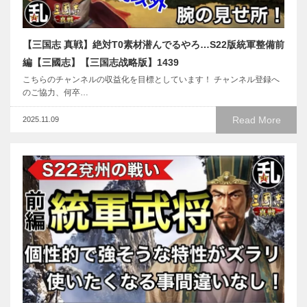
【三国志 真戦】絶対T0素材潜んでるやろ…S22版統軍整備前
編【三國志】【三国志战略版】1439
こちらのチャンネルの収益化を目標としています！ チャンネル登録へ
のご協力、何卒…
Read More
2025.11.09