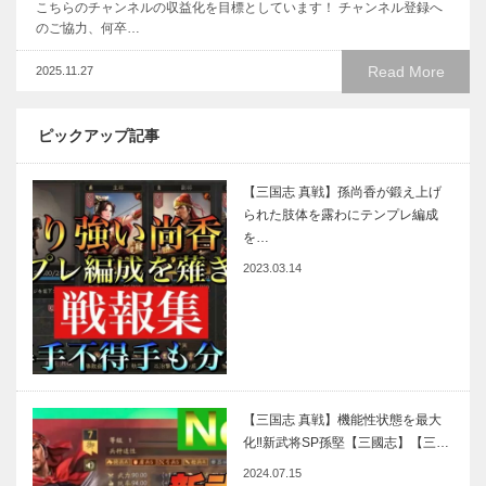
こちらのチャンネルの収益化を目標としています！ チャンネル登録へ
のご協力、何卒…
Read More
2025.11.27
ピックアップ記事
【三国志 真戦】孫尚香が鍛え上げ
られた肢体を露わにテンプレ編成
を…
2023.03.14
【三国志 真戦】機能性状態を最大
化‼新武将SP孫堅【三國志】【三…
2024.07.15