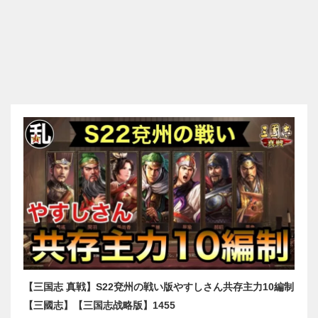
【三国志 真戦】S22兗州の戦い版やすしさん共存主力10編制
【三國志】【三国志战略版】1455