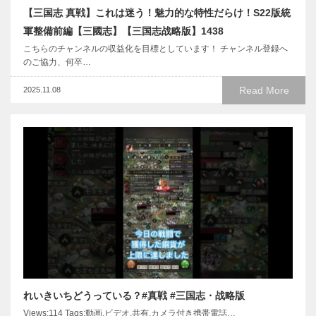
【三国志 真戦】これは迷う！魅力的な特性だらけ！S22版統
軍整備前編【三國志】【三国志战略版】1438
こちらのチャンネルの収益化を目標としています！ チャンネル登録へ
のご協力、何卒…
Read More
2025.11.08
れいきいちどうっている？#真戦 #三国志・战略版
Views:114 Taqs:動画,ビデオ,共有,カメラ付き携帯電話…