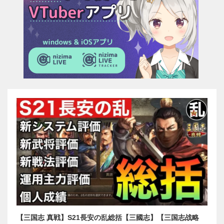
【三国志 真戦】S21長安の乱総括【三國志】【三国志战略