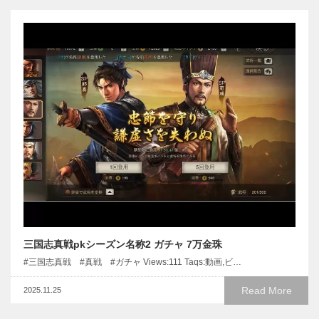
三国志真戦pkシーズン名称2 ガチャ 7万金珠
#三国志真戦 #真戦 #ガチャ Views:111 Taqs:動画,ビ…
Read More
2025.11.25