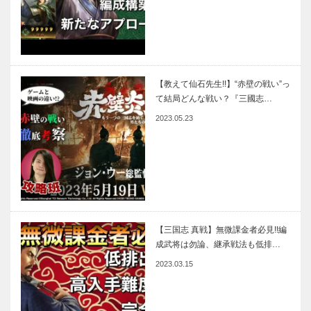
【教えて仙石先生!!】“赤壁の戦い”っ
て結局どんな戦い？『三國志…
2023.05.23
【三国志 真戦】無微課金者必見!!編
成武将は勿論、継承戦法も低排…
2023.03.15