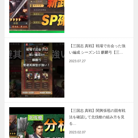
【三国志 真戦】戦場で出会った強
い編成 シーズン11 麒麟弓【三…
2023.07.27
【三国志 真戦】関興張苞の固有戦
法を確認して北伐槍の組み方を見
る…
2023.02.07