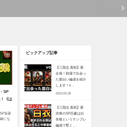
ピックアップ記事
【三国志 真戦】新
企画！戦場で出会っ
た面白い編成を紹介
します！v…
・SP
2023.03.28
説！《は
【三国志 真戦】新
武将のSP呂蒙は白
SP張梁
が鍵にな
衣槍というテンプレ
編成で暫く…