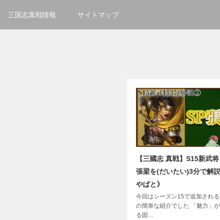
三国志真戦情報
サイトマップ
【三國志 真戦】S15新武将
張梁を(だいたい)3分で解
やぱと》
今回はシーズン15で追加される
の簡単な紹介でした 「魅力」
る固…