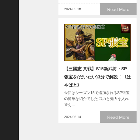
プ
ロ
Read More
2024.05.18
ー
チ
の
登
場
！
S
P
孫
【三國志 真戦】S15新武将・SP
堅
張宝を(だいたい)3分で解説！《は
の
やぱと》
固
今回はシーズン15で追加されるSP張宝
有
の簡単な紹介でした 武力と知力を入れ
戦
替え…
法
が
Read More
2024.05.14
面
白
い
！