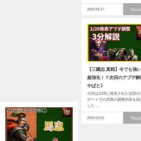
Read
2024.05.17
【三國志 真戦】今でも強
超強化！？次回のアプデ解
やぱと》
今回は2/29に発表された次回
デートでの武将の調整内容を紹
した …
Read
2024.03.01