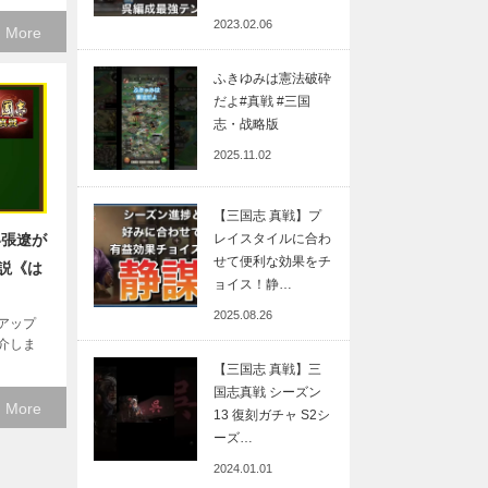
2023.02.06
 More
ふきゆみは憲法破砕
だよ#真戦 #三国
志・战略版
2025.11.02
【三国志 真戦】プ
レイスタイルに合わ
い張遼が
せて便利な効果をチ
説《は
ョイス！静…
2025.08.26
のアップ
介しま
【三国志 真戦】三
国志真戦 シーズン
 More
13 復刻ガチャ S2シ
ーズ…
2024.01.01