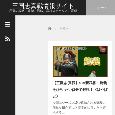
三国志真戦情報サイト
ホーム
序盤の攻略、攻城、戦略、武将ステータス、育成
等、幅広い情報をシェア
Home
かるー
人
気
の
記
事
【
三
国
志
真
【三國志 真戦】S15新武将・麹義
戦
】
を(だいたい)3分で解説！《はやぱ
新
と》
た
今回はシーズン15で追加される麹義の
な
簡単な紹介でした 基本的に引いたら継
ア
承する…