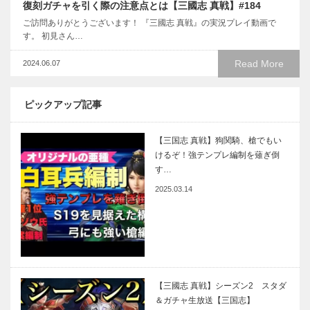
復刻ガチャを引く際の注意点とは【三國志 真戦】#184
ご訪問ありがとうございます！ 『三國志 真戦』の実況プレイ動画で
す。 初見さん…
Read More
2024.06.07
ピックアップ記事
【三国志 真戦】狗関騎、槍でもい
けるぞ！強テンプレ編制を薙ぎ倒
す…
2025.03.14
【三國志 真戦】シーズン2 スタダ
＆ガチャ生放送【三国志】