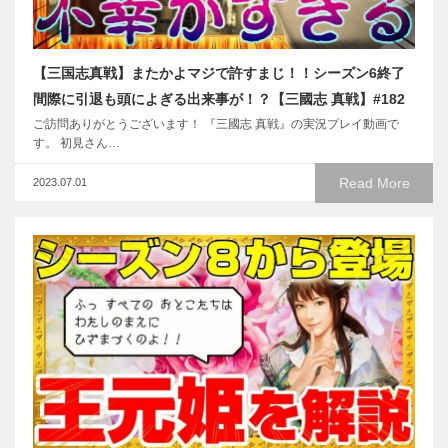
【三国志真戦】またかよマジで許すまじ！！シーズン6終了
間際に引退も頭によぎる出来事が！？【三國志 真戦】#182
ご訪問ありがとうございます！ 『三國志 真戦』の実況プレイ動画で
す。 初見さん…
Read More
2023.07.01