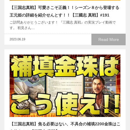
【三国志真戦】可愛さこそ正義！！シーズン８から登場する
王元姫の詳細を紹介せんとす！！【三國志 真戦】#191
ご訪問ありがとうございます！ 『三國志 真戦』の実況プレイ動画で
す。 初見さん…
Read More
2023.06.19
【三国志真戦】焦る必要はない、不具合の補填2200金珠はこ