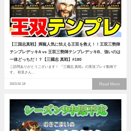
【三国志真戦】満寵人気に怯える王双を救え！！王双三勢陣
テンプレデッキA vs 王双三勢陣テンプレデッキB、強いのは
一体どっちだ！？【三國志 真戦】#180
ご訪問ありがとうございます！ 『三國志 真戦』の実況プレイ動画で
す。 初見さん…
Read More
2023.02.18