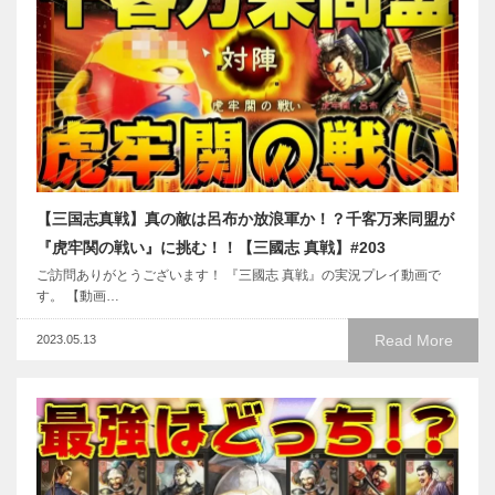
【三国志真戦】真の敵は呂布か放浪軍か！？千客万来同盟が
『虎牢関の戦い』に挑む！！【三國志 真戦】#203
ご訪問ありがとうございます！ 『三國志 真戦』の実況プレイ動画で
す。 【動画…
Read More
2023.05.13