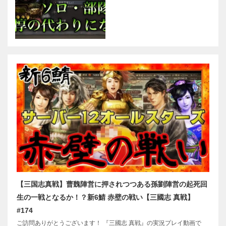
【三国志真戦】曹魏陣営に押されつつある孫劉陣営の起死回
生の一戦となるか！？新6鯖 赤壁の戦い【三國志 真戦】
#174
ご訪問ありがとうございます！ 『三國志 真戦』の実況プレイ動画で