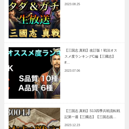
2023.08.25
【三国志 真戦】改訂版！戦法オス
スメ度ランキングC編【三國志】
#…
2023.07.06
【三国志 真戦】S13四季兵戦流転戦
記第一週【三國志】【三国志战…
2023.12.23