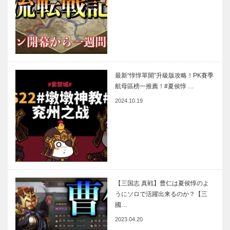
最新“惇惇單開”升級版攻略！PK賽季
航母區榜一推薦！#夏侯惇 …
2024.10.19
【三国志 真戦】曹仁は夏侯惇のよ
うにソロで活躍出来るのか？【三
國…
2023.04.20