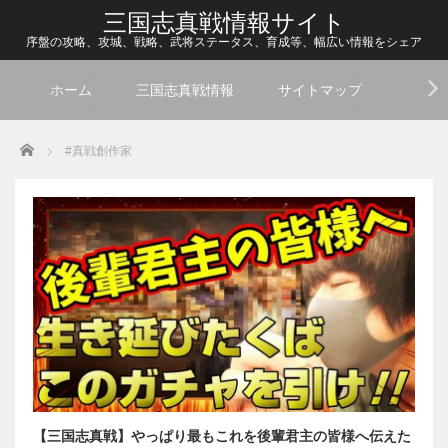
三国志真戦情報サイト
序盤の攻略、攻城、戦略、武将ステータス、育成等、幅広い情報をシェア
ホーム
三国志真戦情報
サイトマップ
Home
#真戦創作家
【三国志真戦】やっぱり最もこれを後輩君主の皆様へ伝えた