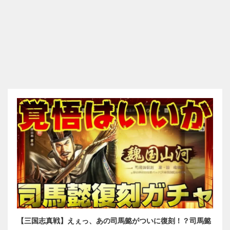
【三国志真戦】えぇっ、あの司馬懿がついに復刻！？司馬懿