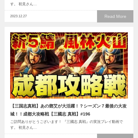
す。 初見さん…
Read More
2023.12.27
【三国志真戦】あの鄧艾が大活躍！？シーズン７最後の大攻
城！！成都大攻略戦【三國志 真戦】#196
ご訪問ありがとうございます！ 『三國志 真戦』の実況プレイ動画で
す。 初見さん…